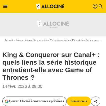
profil
menu
search
Accueil
News cinéma, films et séries TV
News séries TV
Actus Séries en streaming
King & Conqueror sur Canal+ :
quels liens la série historique
entretient-elle avec Game of
Thrones ?
14 févr. 2026 à 09:00
Ajoutez Allociné à vos sources préférées
Suivez-nous
Partag