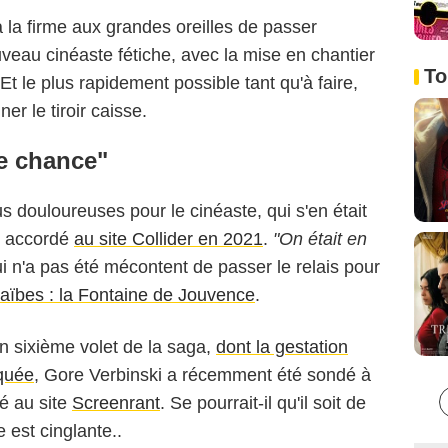
 la firme aux grandes oreilles de passer
au cinéaste fétiche, avec la mise en chantier
To
Et le plus rapidement possible tant qu'à faire,
er le tiroir caisse.
e chance"
s douloureuses pour le cinéaste, qui s'en était
en accordé
au site Collider en 2021
.
"On était en
ui n'a pas été mécontent de passer le relais pour
aïbes : la Fontaine de Jouvence
.
n sixième volet de la saga,
dont la gestation
quée
, Gore Verbinski a récemment été sondé à
é au site
Screenrant
. Se pourrait-il qu'il soit de
 est cinglante..