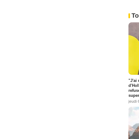
To
"J'ai
d'Hol
refus
super
jeudi 