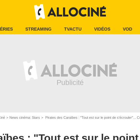
ÉRIES
STREAMING
TVACTU
VIDÉOS
VOD
Ciné
News cinéma: Stars
Pirates des Caraïbes : "Tout est sur le point de s'écrouler"... Cette personnalité explique pour
ïbes : "Tout est sur le point