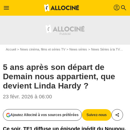
profil
menu
search
Accueil
News cinéma, films et séries TV
News séries
News Séries à la TV
5 an
5 ans après son départ de
Demain nous appartient, que
devient Linda Hardy ?
23 févr. 2026 à 06:00
Ajoutez Allociné à vos sources préférées
Suivez-nous
Partag
Ce soir, TF1 diffuse un épisode inédit du Nounou,