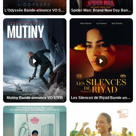
L'Odyssée Bande-annonce VO STFR
Spider-Man: Brand New Day Bande-annonce VO STFR
Mutiny Bande-annonce VO STFR
Les Silences de Riyad Bande-annonce VO STFR