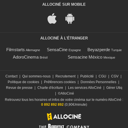
ALLOCINÉ SUR MOBILE
ALLOCINÉ À L'ÉTRANGER
Filmstarts
SensaCine
Beyazperde
Allemagne
Espagne
Turquie
AdoroCinema
Sensacine México
Brésil
Mexique
Contact
|
Qui sommes-nous
|
Recrutement
|
Publicité
|
CGU
|
CGV
|
Politique de cookies
|
Préférences cookies
|
Données Personnelles
|
Revue de presse
|
Charte d'écriture
|
Les services AlloCiné
|
Gérer Utiq
|
©AlloCiné
Retrouvez tous les horaires et infos de votre cinéma sur le numéro AlloCiné :
0 892 892 892
(0,90€/minute)