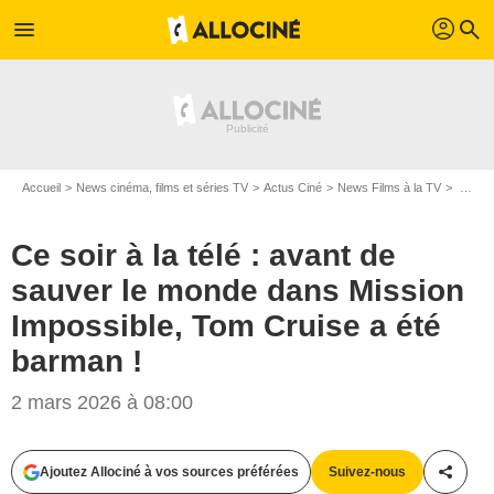
profil
menu
search
Accueil
News cinéma, films et séries TV
Actus Ciné
News Films à la TV
Ce soir à la télé : avant de sauver le monde dans Mission Impossible, Tom Cruise a été barman !
Ce soir à la télé : avant de
sauver le monde dans Mission
Impossible, Tom Cruise a été
barman !
2 mars 2026 à 08:00
Ajoutez Allociné à vos sources préférées
Suivez-nous
Partag