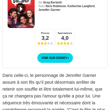
De
Greg Berlanti
Avec
Nick Robinson
,
Katherine Langford
,
Jennifer Garner
Presse
Spectateurs
3,2
4,0
VOIR SUR DISNEY
+
Dans celle-ci, le personnage de Jennifer Garner
assure à son fils qu’il peut désormais arrêter de
retenir son souffle et être totalement lui-même, que
ça ne changera pas l'amour qu'elle a pour lui. Une
séquence très émouvante et nécessaire dont la
comédienne reconnait la portée. "
C’est le film le plus