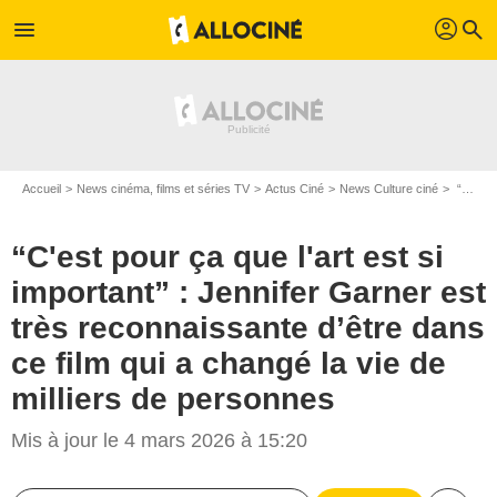
profil
menu
search
Accueil
News cinéma, films et séries TV
Actus Ciné
News Culture ciné
“C'est pour ça que l'art est si important” : Jennifer Garner est très reconnaissante d’être dans ce film qui a changé la vie de milliers de personnes
“C'est pour ça que l'art est si
important” : Jennifer Garner est
très reconnaissante d’être dans
ce film qui a changé la vie de
milliers de personnes
Mis à jour le 4 mars 2026 à 15:20