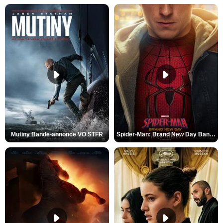
Mutiny Bande-annonce VO STFR
Spider-Man: Brand New Day Bande-annonce VO STFR