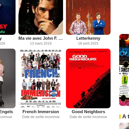
y
Ma vie avec John F. Donovan
Letterkenny
2026
13 mars 2019
18 avril 2025
Engels
French Immersion
Good Neighbors
A 
inconnue
Date de sortie inconnue
Date de sortie inconnue