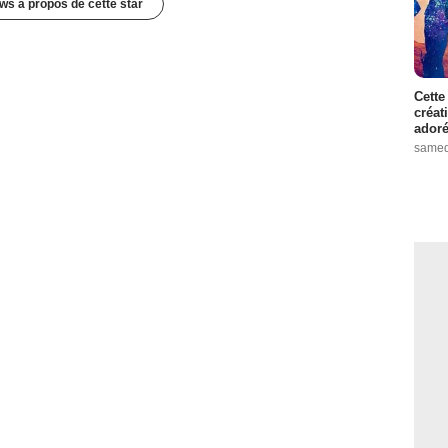
ws à propos de cette star
Cette
créat
adoré
samed