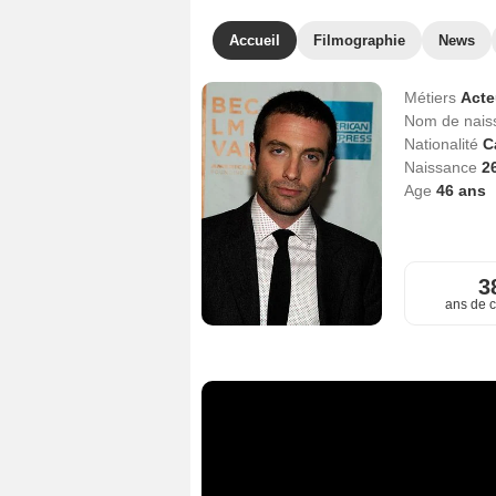
Accueil
Filmographie
News
Métiers
Act
Nom de nai
Nationalité
C
Naissance
2
Age
46
ans
3
ans de c