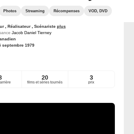
Photos
Streaming
Récompenses
VOD, DVD
eur
,
Réalisateur
,
Scénariste
plus
ssance
Jacob Daniel Tierney
anadien
6 septembre 1979
8
20
3
arrière
films et séries tournés
prix