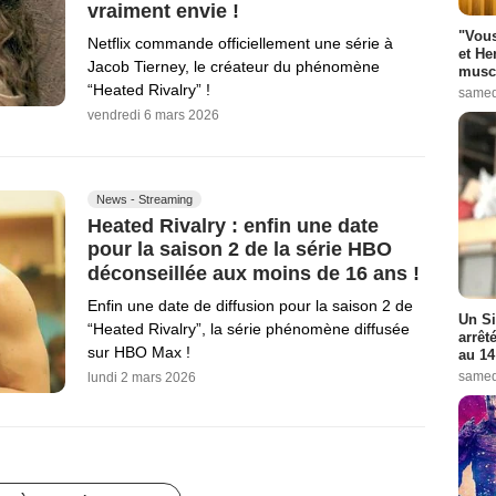
vraiment envie !
"Vous
Netflix commande officiellement une série à
et He
Jacob Tierney, le créateur du phénomène
muscl
“Heated Rivalry” !
samed
vendredi 6 mars 2026
News - Streaming
Heated Rivalry : enfin une date
pour la saison 2 de la série HBO
déconseillée aux moins de 16 ans !
Enfin une date de diffusion pour la saison 2 de
Un Si
“Heated Rivalry”, la série phénomène diffusée
arrêt
sur HBO Max !
au 14
samed
lundi 2 mars 2026