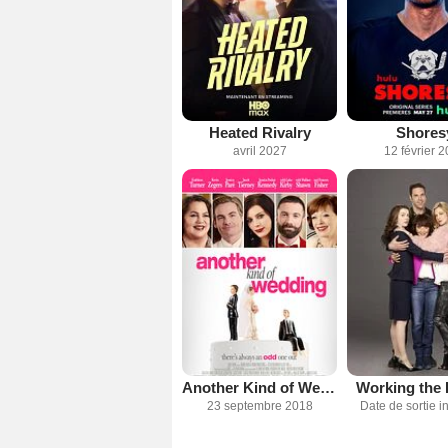
Heated Rivalry
Shores
avril 2027
12 février 
Another Kind of Wedding
Working the 
23 septembre 2018
Date de sortie 