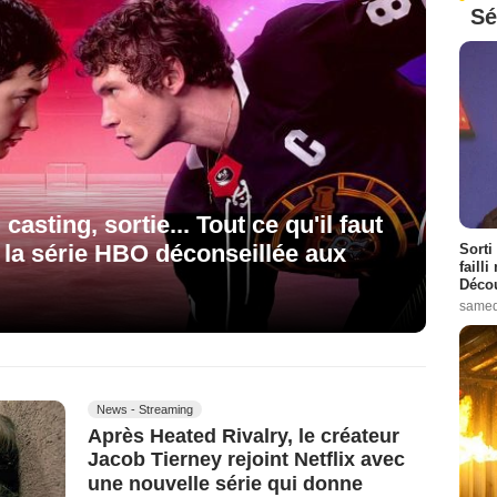
Sé
casting, sortie... Tout ce qu'il faut
e la série HBO déconseillée aux
Sorti
failli
Décou
samed
News - Streaming
Après Heated Rivalry, le créateur
Jacob Tierney rejoint Netflix avec
une nouvelle série qui donne