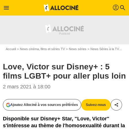
profil
menu
search
Accueil
News cinéma, films et séries TV
News séries
News Séries à la TV
Love
Love, Victor sur Disney+ : 5
films LGBT+ pour aller plus loin
Disney+ Star
2 mars 2021 à 18:00
Ajoutez Allociné à vos sources préférées
Suivez-nous
Partag
Disponible sur Disney+ Star, "Love, Victor"
s'intéresse au thème de l'homosexualité durant la