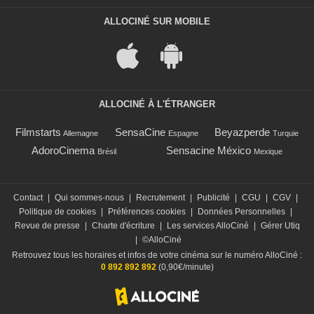
ALLOCINÉ SUR MOBILE
ALLOCINÉ À L'ÉTRANGER
Filmstarts
SensaCine
Beyazperde
Allemagne
Espagne
Turquie
AdoroCinema
Sensacine México
Brésil
Mexique
Contact
|
Qui sommes-nous
|
Recrutement
|
Publicité
|
CGU
|
CGV
|
Politique de cookies
|
Préférences cookies
|
Données Personnelles
|
Revue de presse
|
Charte d'écriture
|
Les services AlloCiné
|
Gérer Utiq
|
©AlloCiné
Retrouvez tous les horaires et infos de votre cinéma sur le numéro AlloCiné :
0 892 892 892
(0,90€/minute)