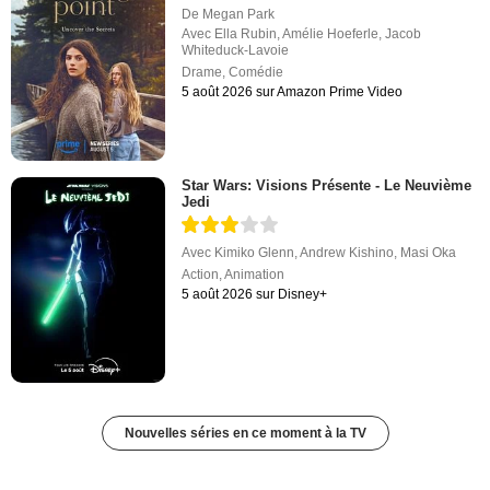
De
Megan Park
Avec
Ella Rubin
,
Amélie Hoeferle
,
Jacob
Whiteduck-Lavoie
Drame
,
Comédie
5 août 2026 sur Amazon Prime Video
Star Wars: Visions Présente - Le Neuvième
Jedi
Avec
Kimiko Glenn
,
Andrew Kishino
,
Masi Oka
Action
,
Animation
5 août 2026 sur Disney+
Nouvelles séries en ce moment à la TV