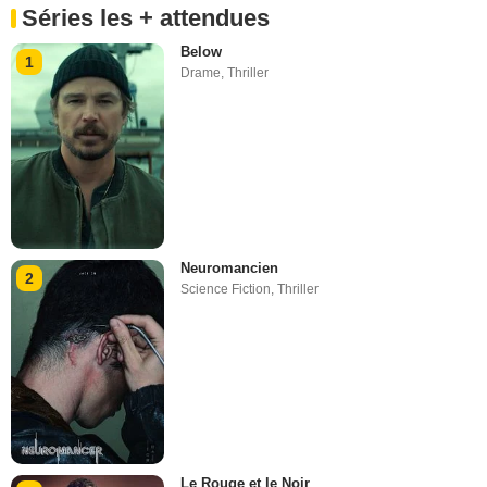
Séries les + attendues
Below
1
Drame
,
Thriller
Neuromancien
2
Science Fiction
,
Thriller
Le Rouge et le Noir