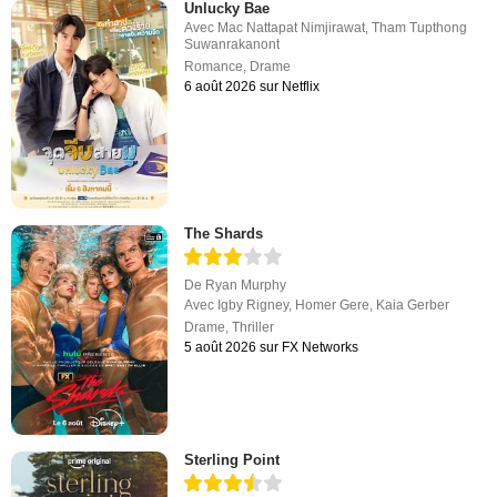
Unlucky Bae
Avec
Mac Nattapat Nimjirawat
,
Tham Tupthong
Suwanrakanont
Romance
,
Drame
6 août 2026 sur Netflix
The Shards
De
Ryan Murphy
Avec
Igby Rigney
,
Homer Gere
,
Kaia Gerber
Drame
,
Thriller
5 août 2026 sur FX Networks
Sterling Point