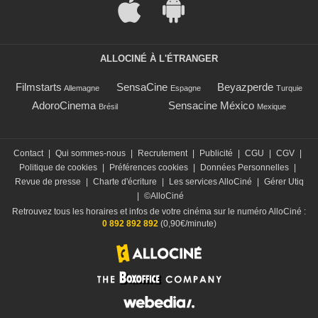
ALLOCINÉ À L'ÉTRANGER
Filmstarts
SensaCine
Beyazperde
Allemagne
Espagne
Turquie
AdoroCinema
Sensacine México
Brésil
Mexique
Contact
|
Qui sommes-nous
|
Recrutement
|
Publicité
|
CGU
|
CGV
|
Politique de cookies
|
Préférences cookies
|
Données Personnelles
|
Revue de presse
|
Charte d'écriture
|
Les services AlloCiné
|
Gérer Utiq
|
©AlloCiné
Retrouvez tous les horaires et infos de votre cinéma sur le numéro AlloCiné :
0 892 892 892
(0,90€/minute)