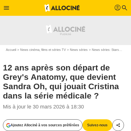
profil
menu
search
Accueil
News cinéma, films et séries TV
News séries
News séries: Stars
12 an
12 ans après son départ de
Grey's Anatomy, que devient
Sandra Oh, qui jouait Cristina
dans la série médicale ?
Mis à jour le 30 mars 2026 à 18:30
Ajoutez Allociné à vos sources préférées
Suivez-nous
Partag