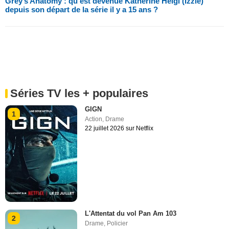
Grey’s Anatomy : qu’est devenue Katherine Heigl (Izzie)
depuis son départ de la série il y a 15 ans ?
Séries TV les + populaires
GIGN
1
Action
,
Drame
22 juillet 2026 sur Netflix
L'Attentat du vol Pan Am 103
2
Drame
,
Policier