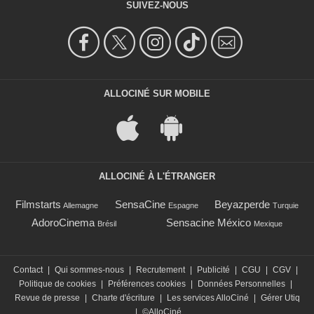
SUIVEZ-NOUS
ALLOCINÉ SUR MOBILE
ALLOCINÉ À L'ÉTRANGER
Filmstarts
SensaCine
Beyazperde
Allemagne
Espagne
Turquie
AdoroCinema
Sensacine México
Brésil
Mexique
Contact
|
Qui sommes-nous
|
Recrutement
|
Publicité
|
CGU
|
CGV
|
Politique de cookies
|
Préférences cookies
|
Données Personnelles
|
Revue de presse
|
Charte d'écriture
|
Les services AlloCiné
|
Gérer Utiq
|
©AlloCiné