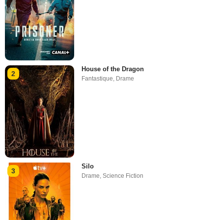
House of the Dragon
2
Fantastique
,
Drame
Silo
3
Drame
,
Science Fiction