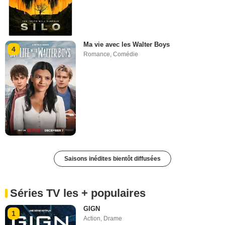
Ma vie avec les Walter Boys
4
Romance
,
Comédie
Saisons inédites bientôt diffusées
Séries TV les + populaires
GIGN
1
Action
,
Drame