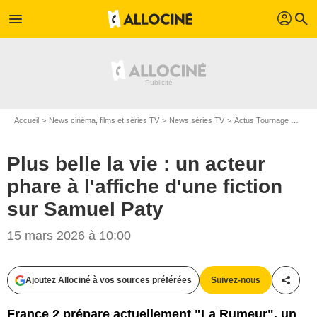
profil
menu
search
Accueil
News cinéma, films et séries TV
News séries TV
Actus Tournage Séries TV
Plus belle la vie : un acteur
phare à l'affiche d'une fiction
sur Samuel Paty
15 mars 2026 à 10:00
Ajoutez Allociné à vos sources préférées
Suivez-nous
Partag
France 2 prépare actuellement "La Rumeur", un