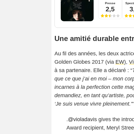
Presse
Spect
2,5
3
Une amitié durable entr
Au fil des années, les deux actri
Golden Globes 2017 (via
EW
),
Vi
à sa partenaire. Elle a déclaré : “
que ce que j’ai en moi – mon cor
incarnes à la perfection cette mag
demandiez, en tant qu’artiste, po
‘Je suis venue vivre pleinement.’
”
.
@violadavis
gives the introd
Award recipient, Meryl Stre