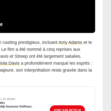
n casting prestigieux, incluant
Amy Adams
et le
. Le film a été nommé à cinq reprises aux
avis et Streep ont été largement saluées.
iola Davis
a profondément marqué les esprits :
jeure, son interprétation reste gravée dans la
9
|
1h 45min
nley
hilip Seymour Hoffman
,
Amy Adams
VOIR SUR NETFLIX