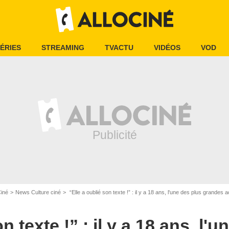
ÉRIES
STREAMING
TVACTU
VIDÉOS
VOD
Ciné
News Culture ciné
“Elle a oublié son texte !” : il y a 18 ans, l'une des plus grandes actrice
n texte !” : il y a 18 ans, l'