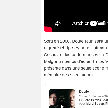
Sorti en 2008,
Doute
réunissait u
regretté
Philip Seymour Hoffman
Oscars, et les performances de D
Malgré un temps d’écran limité,
V
présente dans une seule scène ma
mémoire des spectateurs.
Doute
Sortie :
11 février 200
De
John Patrick Sha
Avec
Meryl Streep
,
P