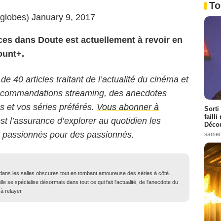
To
globes)
January 9, 2017
es dans Doute est actuellement à revoir en
ount+.
 de 40 articles traitant de l’actualité du cinéma et
 recommandations streaming, des anecdotes
ms et vos séries préférés.
Vous abonner à
Sorti
failli
est l’assurance d’explorer au quotidien les
Décou
s passionnés pour des passionnés.
samed
dans les salles obscures tout en tombant amoureuse des séries à côté.
elle se spécialise désormais dans tout ce qui fait l'actualité, de l'anecdote du
à relayer.