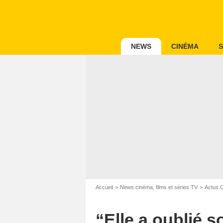
NEWS
CINÉMA
S
Accueil
News cinéma, films et séries TV
Actus 
“Elle a oublié so