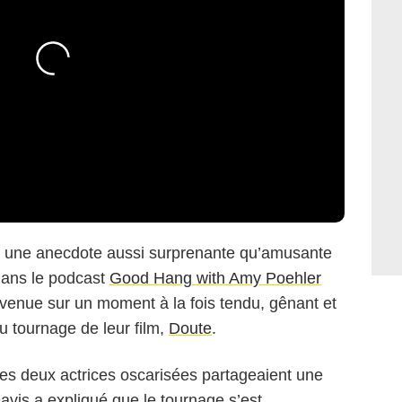
 une anecdote aussi surprenante qu’amusante
 dans le podcast
Good Hang with Amy Poehler
 revenue sur un moment à la fois tendu, gênant et
du tournage de leur film,
Doute
.
Miramax Films
e les deux actrices oscarisées partageaient une
avis a expliqué que le tournage s’est