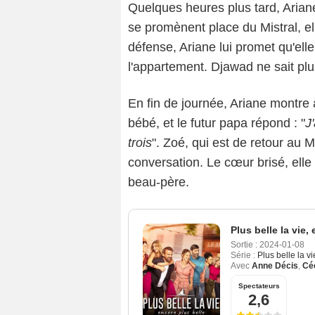
Quelques heures plus tard, Arian
se promènent place du Mistral, e
défense, Ariane lui promet qu'elle
l'appartement. Djawad ne sait pl
En fin de journée, Ariane montre
bébé, et le futur papa répond : "
J
trois
". Zoé, qui est de retour au M
conversation. Le cœur brisé, elle
beau-père.
Plus belle la vie,
Sortie :
2024-01-08
Série :
Plus belle la v
Avec
Anne Décis
,
Céc
Spectateurs
2,6