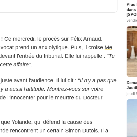
Plus 
dans 
[SPO
vendr
 ! Ce mercredi, le procès sur Félix Arnaud.
avocat prend un anxiolytique. Puis, il croise
Me
evant l'entrée du tribunal. Elle lui rappelle : "
Tu
cette affaire
".
ste avant l'audience. Il lui dit : "
Il n'y a pas que
Demai
Judit
l y a aussi l'attitude. Montrez-vous sur votre
jeudi 
et de l'innocenter pour le meurtre du Docteur
 que Yolande, qui défend la cause des
nde rencontrent un certain Simon Dutois. Il a