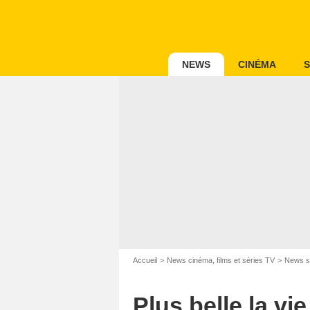
NEWS
CINÉMA
S
Accueil
News cinéma, films et séries TV
News s
Plus belle la vi