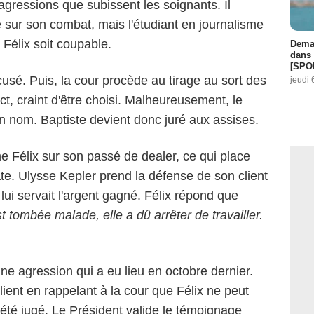
agressions que subissent les soignants. Il
le sur son combat, mais l'étudiant en journalisme
e Félix soit coupable.
Demai
dans 
[SPO
ccusé. Puis, la cour procède au tirage au sort des
jeudi 
ict, craint d'être choisi. Malheureusement, le
n nom. Baptiste devient donc juré aux assises.
e Félix sur son passé de dealer, ce qui place
ate. Ulysse Kepler prend la défense de son client
lui servait l'argent gagné. Félix répond que
 tombée malade, elle a dû arrêter de travailler.
 une agression qui a eu lieu en octobre dernier.
ient en rappelant à la cour que Félix ne peut
is été jugé. Le Président valide le témoignage