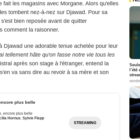
e fait les magasins avec Morgane. Alors qu'elles
lles tombent nez-à-nez sur Djawad. Pour sa
 s'est bien reposée avant de quitter
us comment la raisonner.
 à Djawad une adorable tenue achetée pour leur
'ai tellement hâte qu'on fasse notre vie tous les
istral après son stage à l'étranger, entend la
Seule
l’été
 s'en va sans dire au revoir à sa mère et son
stre
vendr
 encore plus belle
ie, encore plus belle
ilia Hornus
,
Sylvie Flepp
STREAMING