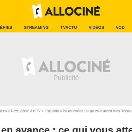
ÉRIES
STREAMING
TVACTU
VIDÉOS
VOD
éries
News Séries à la TV
Plus belle la vie en avance : ce qui vous attend dans l'épis
e en avance : ce qui vous at