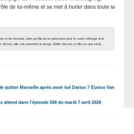
ntrôle de lui-même et se met à hurler dans toute la
 et les formats, bien qu’elle ait un penchant pour le court métrage et le
l’écran, elle voit rarement le temps défiler devant un film ou une série.
 de quitter Marseille après avoir tué Darius ? Eunice Van
us attend dans l'épisode 556 du mardi 7 avril 2026