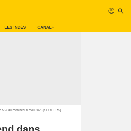
profil
search
LES INDÉS
CANAL+
ode 557 du mercredi 8 avril 2026 [SPOILERS]
tend dans