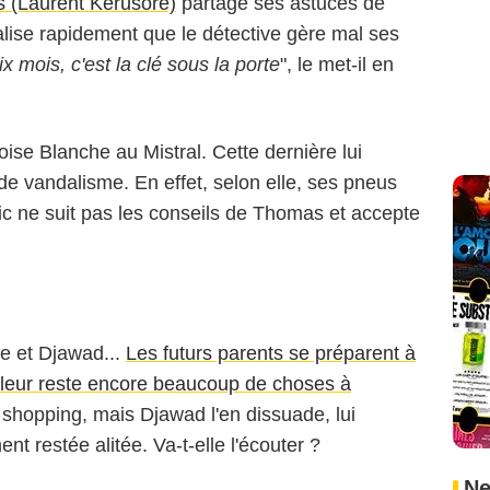
 (Laurent Kérusoré)
partage ses astuces de
éalise rapidement que le détective gère mal ses
x mois, c'est la clé sous la porte
", le met-il en
oise Blanche au Mistral. Cette dernière lui
e vandalisme. En effet, selon elle, ses pneus
ic ne suit pas les conseils de Thomas et accepte
e et Djawad...
Les futurs parents se préparent à
'il leur reste encore beaucoup de choses à
du shopping, mais Djawad l'en dissuade, lui
ent restée alitée. Va-t-elle l'écouter ?
Ne