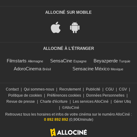
ALLOCINÉ SUR MOBILE
ALLOCINÉ À L'ÉTRANGER
Filmstarts
SensaCine
Beyazperde
Allemagne
Espagne
Turquie
AdoroCinema
Sensacine México
Brésil
Mexique
Contact
|
Qui sommes-nous
|
Recrutement
|
Publicité
|
CGU
|
CGV
|
Politique de cookies
|
Préférences cookies
|
Données Personnelles
|
Revue de presse
|
Charte d'écriture
|
Les services AlloCiné
|
Gérer Utiq
|
©AlloCiné
Retrouvez tous les horaires et infos de votre cinéma sur le numéro AlloCiné :
0 892 892 892
(0,90€/minute)