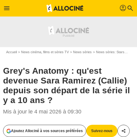
profil
menu
search
Accueil
News cinéma, films et séries TV
News séries
News séries: Stars
Grey'
Grey's Anatomy : qu'est
devenue Sara Ramirez (Callie)
depuis son départ de la série il
y a 10 ans ?
Mis à jour le 4 mai 2026 à 09:30
Ajoutez Allociné à vos sources préférées
Suivez-nous
Partag