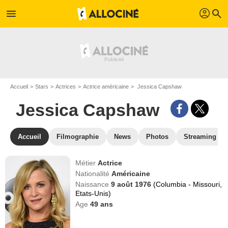
profil
menu
search
Accueil
Stars
Actrices
Actrice américaine
Jessica Capshaw
Jessica Capshaw
Accueil
Filmographie
News
Photos
Streaming
Métier
Actrice
Nationalité
Américaine
Naissance
9 août 1976
(Columbia - Missouri,
Etats-Unis)
Age
49
ans