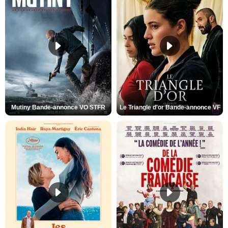
Mutiny Bande-annonce VO STFR
Le Triangle d'or Bande-annonce VF