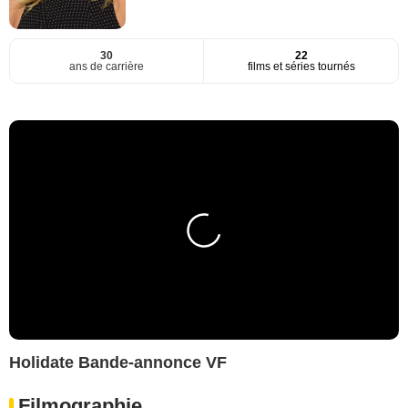
30
22
ans de carrière
films et séries tournés
Holidate Bande-annonce VF
Filmographie