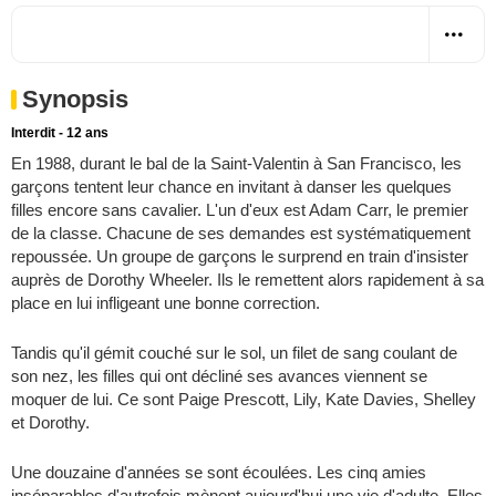
Synopsis
Interdit - 12 ans
En 1988, durant le bal de la Saint-Valentin à San Francisco, les
garçons tentent leur chance en invitant à danser les quelques
filles encore sans cavalier. L'un d'eux est Adam Carr, le premier
de la classe. Chacune de ses demandes est systématiquement
repoussée. Un groupe de garçons le surprend en train d'insister
auprès de Dorothy Wheeler. Ils le remettent alors rapidement à sa
place en lui infligeant une bonne correction.
Tandis qu'il gémit couché sur le sol, un filet de sang coulant de
son nez, les filles qui ont décliné ses avances viennent se
moquer de lui. Ce sont Paige Prescott, Lily, Kate Davies, Shelley
et Dorothy.
Une douzaine d'années se sont écoulées. Les cinq amies
inséparables d'autrefois mènent aujourd'hui une vie d'adulte. Elles