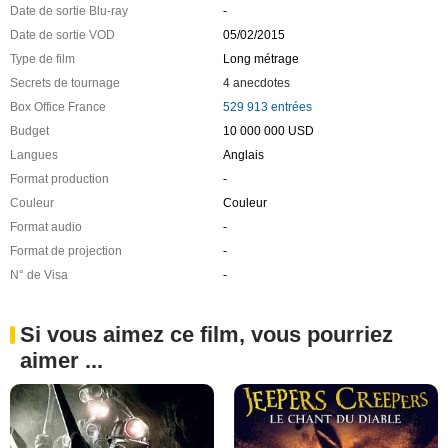
Date de sortie Blu-ray
-
Date de sortie VOD
05/02/2015
Type de film
Long métrage
Secrets de tournage
4 anecdotes
Box Office France
529 913 entrées
Budget
10 000 000 USD
Langues
Anglais
Format production
-
Couleur
Couleur
Format audio
-
Format de projection
-
N° de Visa
-
Si vous aimez ce film, vous pourriez
aimer ...