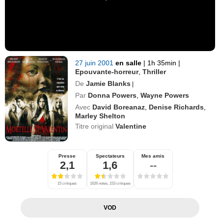
27 juin 2001
en salle
|
1h 35min
|
Epouvante-horreur
,
Thriller
De
Jamie Blanks
|
Par
Donna Powers
,
Wayne Powers
Avec
David Boreanaz
,
Denise Richards
,
Marley Shelton
Titre original
Valentine
Presse
Spectateurs
Mes amis
2,1
1,6
--
15 critiques
1626 notes, 153 critiques
VOD