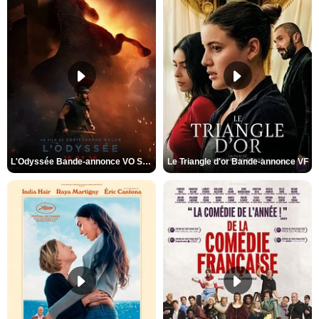
L'Odyssée Bande-annonce VO STFR
Le Triangle d'or Bande-annonce VF