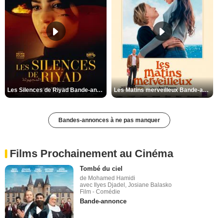
Les Silences de Riyad Bande-annonce VO STFR
Les Matins merveilleux Bande-annonce VF
Bandes-annonces à ne pas manquer
Films Prochainement au Cinéma
Tombé du ciel
de Mohamed Hamidi
avec Ilyes Djadel, Josiane Balasko
Film - Comédie
Bande-annonce