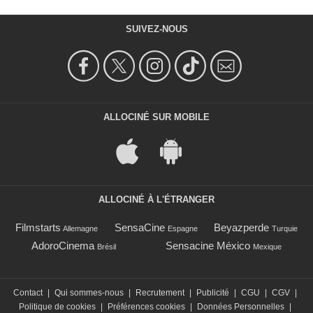
SUIVEZ-NOUS
ALLOCINÉ SUR MOBILE
ALLOCINÉ À L'ÉTRANGER
Filmstarts
SensaCine
Beyazperde
Allemagne
Espagne
Turquie
AdoroCinema
Sensacine México
Brésil
Mexique
Contact
|
Qui sommes-nous
|
Recrutement
|
Publicité
|
CGU
|
CGV
|
Politique de cookies
|
Préférences cookies
|
Données Personnelles
|