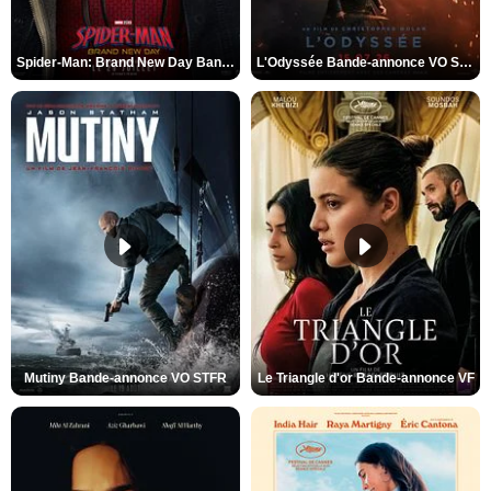
Spider-Man: Brand New Day Bande-annonce VO STFR
L'Odyssée Bande-annonce VO STFR
Mutiny Bande-annonce VO STFR
Le Triangle d'or Bande-annonce VF