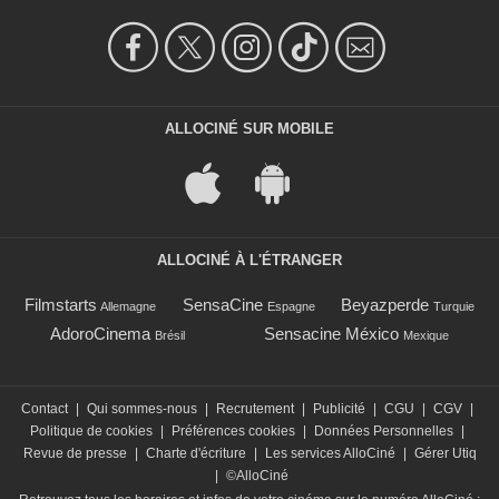
ALLOCINÉ SUR MOBILE
ALLOCINÉ À L'ÉTRANGER
Filmstarts
SensaCine
Beyazperde
Allemagne
Espagne
Turquie
AdoroCinema
Sensacine México
Brésil
Mexique
Contact
|
Qui sommes-nous
|
Recrutement
|
Publicité
|
CGU
|
CGV
|
Politique de cookies
|
Préférences cookies
|
Données Personnelles
|
Revue de presse
|
Charte d'écriture
|
Les services AlloCiné
|
Gérer Utiq
|
©AlloCiné