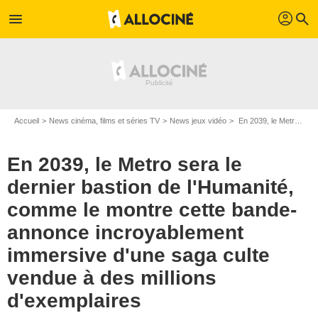
profil
menu
search
Accueil
News cinéma, films et séries TV
News jeux vidéo
En 2039, le Metro sera le dernier bastion de l'Humanité, comme le montre cette bande-annonce incroyablement immersive d'une saga culte vendue à des millions d'exemplaires
En 2039, le Metro sera le
dernier bastion de l'Humanité,
comme le montre cette bande-
annonce incroyablement
immersive d'une saga culte
vendue à des millions
d'exemplaires