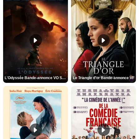
L'Odyssée Bande-annonce VO STFR
Le Triangle d'or Bande-annonce VF