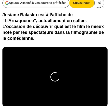
Ajoutez Allociné à vos sources préférées
Suivez-nous
Partag
Josiane Balasko est à l’affiche de
"L'Arnaqueuse", actuellement en salles.
L'occasion de découvrir quel est le film le mieux
noté par les spectateurs dans la filmographie de
la comédienne.