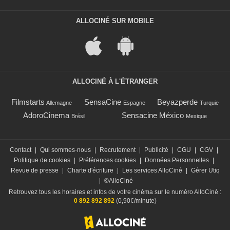
ALLOCINÉ SUR MOBILE
ALLOCINÉ À L'ÉTRANGER
Filmstarts
SensaCine
Beyazperde
Allemagne
Espagne
Turquie
AdoroCinema
Sensacine México
Brésil
Mexique
Contact
|
Qui sommes-nous
|
Recrutement
|
Publicité
|
CGU
|
CGV
|
Politique de cookies
|
Préférences cookies
|
Données Personnelles
|
Revue de presse
|
Charte d'écriture
|
Les services AlloCiné
|
Gérer Utiq
|
©AlloCiné
Retrouvez tous les horaires et infos de votre cinéma sur le numéro AlloCiné :
0 892 892 892
(0,90€/minute)