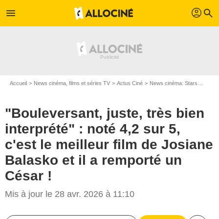
profil
menu
search
Accueil
News cinéma, films et séries TV
Actus Ciné
News cinéma: Stars
"Boule
"Bouleversant, juste, très bien
interprété" : noté 4,2 sur 5,
c'est le meilleur film de Josiane
Balasko et il a remporté un
César !
Mis à jour le 28 avr. 2026 à 11:10