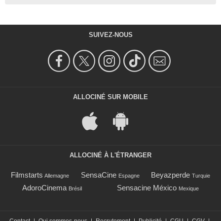
SUIVEZ-NOUS
ALLOCINÉ SUR MOBILE
ALLOCINÉ À L'ÉTRANGER
Filmstarts
SensaCine
Beyazperde
Allemagne
Espagne
Turquie
AdoroCinema
Sensacine México
Brésil
Mexique
Contact
|
Qui sommes-nous
|
Recrutement
|
Publicité
|
CGU
|
CGV
|