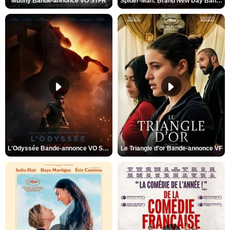
Mutiny Bande-annonce VO STFR
Spider-Man: Brand New Day Bande-annonce VO STFR
L'Odyssée Bande-annonce VO STFR
Le Triangle d'or Bande-annonce VF