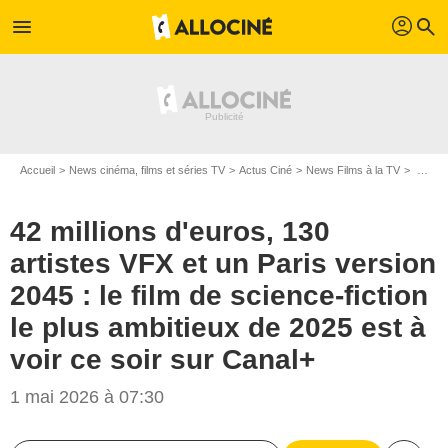
profil
menu
search
Accueil
News cinéma, films et séries TV
Actus Ciné
News Films à la TV
42 millions d'euros, 130 artistes VFX et un Paris version 2045 : le film de science-fiction le plus ambitieux de 2025 est à voir ce soir sur Canal+
42 millions d'euros, 130
artistes VFX et un Paris version
2045 : le film de science-fiction
le plus ambitieux de 2025 est à
voir ce soir sur Canal+
1 mai 2026 à 07:30