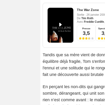
The War Zone
Sortie :
26 janvier 20
De
Tim Roth
Avec
Freddie Cunlife
Presse
Spect
3,5
3
Tandis que sa mère vient de donne
équilibre déjà fragile, Tom s'en
l'ennui et une solitude qui le ron
fait une découverte aussi brutale
En perçant les non-dits qui gangr
sombre, dérangeant, qui unit son
rien n’est comme avant : le mal