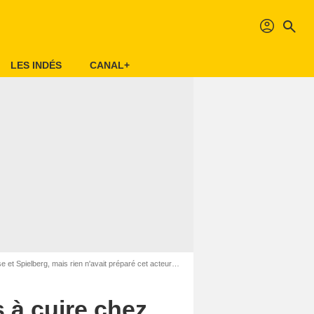
profil
search
LES INDÉS
CANAL+
 n'avait préparé cet acteur culte au rôle le plus difficile de sa carrière
s à cuire chez