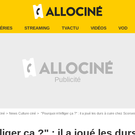
ÉRIES
STREAMING
TVACTU
VIDÉOS
VOD
Ciné
News Culture ciné
"Pourquoi m'infliger ça ?" : il a joué les durs à cuire chez Scorsese et Spielberg, mais rien
iger ça ?" : il a joué les dur