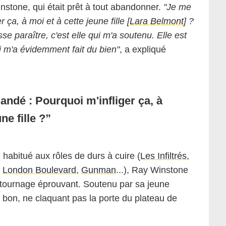
nstone, qui était prêt à tout abandonner.
"Je me
ça, à moi et à cette jeune fille [
Lara Belmont
] ?
e paraître, c'est elle qui m'a soutenu. Elle est
 m'a évidemment fait du bien"
, a expliqué
Fandango
ndé : Pourquoi m'infliger ça, à
ne fille ?
abitué aux rôles de durs à cuire (
Les Infiltrés
,
,
London Boulevard
,
Gunman
...), Ray Winstone
e tournage éprouvant. Soutenu par sa jeune
u bon, ne claquant pas la porte du plateau de