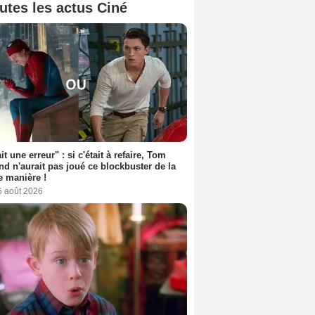
utes les actus Ciné
it une erreur" : si c'était à refaire, Tom
nd n'aurait pas joué ce blockbuster de la
 manière !
6 août 2026