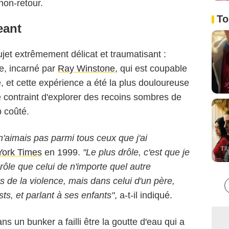
 non-retour.
To
eant
et extrêmement délicat et traumatisant :
ère, incarné par
Ray Winstone
, qui est coupable
le, et cette expérience a été la plus douloureuse
é contraint d'explorer des recoins sombres de
p coûté.
n'aimais pas parmi tous ceux que j'ai
ork Times
en 1999.
"Le plus drôle, c'est que je
rôle que celui de n'importe quel autre
 de la violence, mais dans celui d'un père,
ts, et parlant à ses enfants"
, a-t-il indiqué.
s un bunker a failli être la goutte d'eau qui a