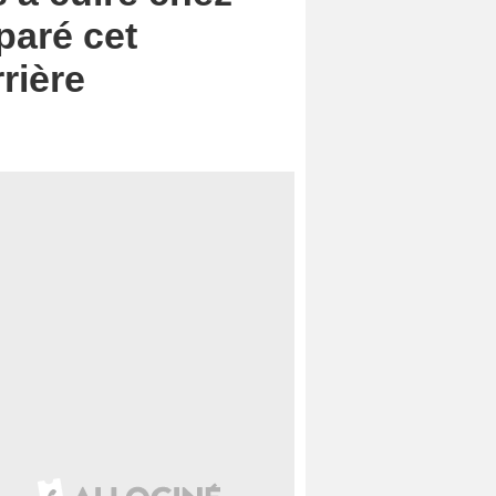
paré cet
rrière