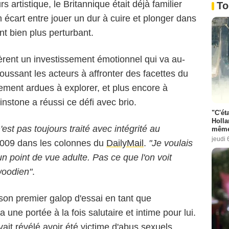
 artistique, le Britannique était déjà familier
To
n écart entre jouer un dur à cuire et plonger dans
 bien plus perturbant.
èrent un investissement émotionnel qui va au-
poussant les acteurs à affronter des facettes du
ment ardues à explorer, et plus encore à
instone a réussi ce défi avec brio.
"C'éta
Holla
'est pas toujours traité avec intégrité au
même
jeudi 
2009 dans les colonnes du
DailyMail
.
"Je voulais
'un point de vue adulte. Pas ce que l'on voit
woodien"
.
 son premier galop d'essai en tant que
a une portée à la fois salutaire et intime pour lui.
avait révélé avoir été victime d'abus sexuels