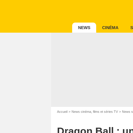
NEWS
CINÉMA
S
Accueil
News cinéma, films et séries TV
News s
Dragon Ball : u