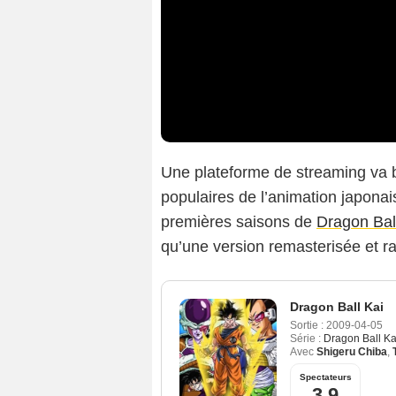
Une plateforme de streaming va bi
populaires de l’animation japona
premières saisons de
Dragon Bal
qu’une version remasterisée et r
Dragon Ball Kai
Sortie :
2009-04-05
Série :
Dragon Ball Ka
Avec
Shigeru Chiba
,
Spectateurs
3,9