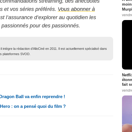
 recommandations streaming, des anecdotes
moins
ms et vos séries préférés.
Vous abonner à
Murph
vendr
est l’assurance d’explorer au quotidien les
s passionnés pour des passionnés.
 intègre la rédaction d’AlloCiné en 2011. Il est actuellement spécialisé dans
des plateformes SVOD.
Netfl
étonn
fait 
vendr
Dragon Ball va enfin reprendre !
ero : on a pensé quoi du film ?