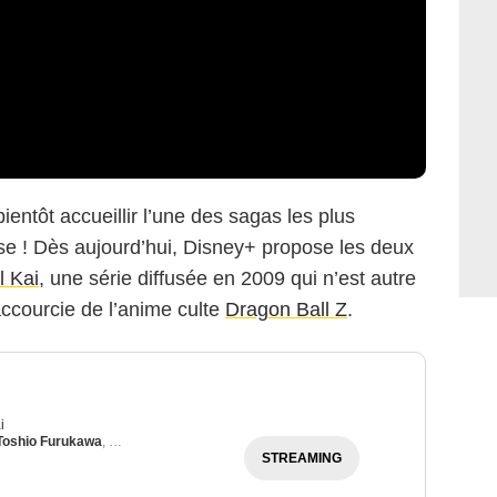
entôt accueillir l’une des sagas les plus
ise ! Dès aujourd’hui, Disney+ propose les deux
l Kai
, une série diffusée en 2009 qui n’est autre
accourcie de l’anime culte
Dragon Ball Z
.
i
Toshio Furukawa
,
Masako Nozawa
STREAMING