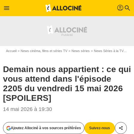
profil
menu
search
Accueil
News cinéma, films et séries TV
News séries
News Séries à la TV
Dema
Demain nous appartient : ce qui
vous attend dans l'épisode
2205 du vendredi 15 mai 2026
[SPOILERS]
14 mai 2026 à 19:30
Ajoutez Allociné à vos sources préférées
Suivez-nous
Partag