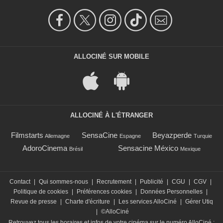
ALLOCINÉ SUR MOBILE
ALLOCINÉ À L'ÉTRANGER
Filmstarts
SensaCine
Beyazperde
Allemagne
Espagne
Turquie
AdoroCinema
Sensacine México
Brésil
Mexique
Contact
|
Qui sommes-nous
|
Recrutement
|
Publicité
|
CGU
|
CGV
|
Politique de cookies
|
Préférences cookies
|
Données Personnelles
|
Revue de presse
|
Charte d'écriture
|
Les services AlloCiné
|
Gérer Utiq
|
©AlloCiné
Retrouvez tous les horaires et infos de votre cinéma sur le numéro AlloCiné :