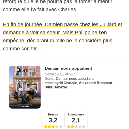
rétorque qu’elle ne pourra pas la forcer à mentir
comme elle l’a fait avec Charles.
En fin de journée, Damien passe chez les Julliard et
demande à voir sa soeur. Mais Philippine l’en
empêche, déclarant qu’elle ne le considère plus
comme son fils…
Demain nous appartient
Sortie :
2017-07-17
Série :
Demain nous appartient
Avec
Ingrid Chauvin
,
Alexandre Brasseur
,
Julie Debazac
Presse
Spectateurs
3,2
2,1