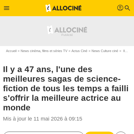
profil
menu
search
Accueil
News cinéma, films et séries TV
Actus Ciné
News Culture ciné
Il y a 47 ans, l'une des meilleures sagas de science-fiction de tous les temps a failli s'offrir la meilleure actrice au monde
Il y a 47 ans, l'une des
meilleures sagas de science-
fiction de tous les temps a failli
s'offrir la meilleure actrice au
monde
Mis à jour le 11 mai 2026 à 09:15