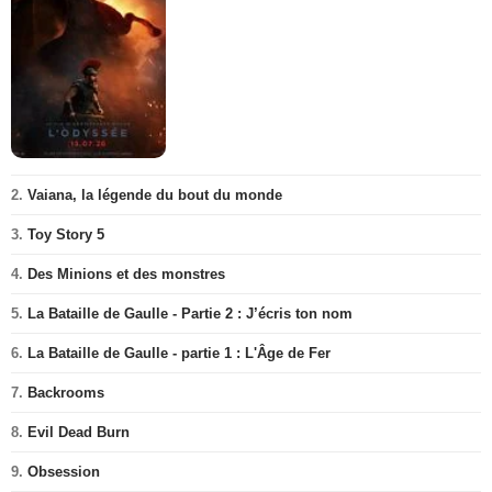
2.
Vaiana, la légende du bout du monde
3.
Toy Story 5
4.
Des Minions et des monstres
5.
La Bataille de Gaulle - Partie 2 : J’écris ton nom
6.
La Bataille de Gaulle - partie 1 : L'Âge de Fer
7.
Backrooms
8.
Evil Dead Burn
9.
Obsession