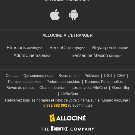
ALLOCINÉ À L'ÉTRANGER
Filmstarts
SensaCine
Beyazperde
Allemagne
Espagne
Turquie
AdoroCinema
Sensacine México
Brésil
Mexique
Contact
|
Qui sommes-nous
|
Recrutement
|
Publicité
|
CGU
|
CGV
|
Politique de cookies
|
Préférences cookies
|
Données Personnelles
|
Revue de presse
|
Charte d'écriture
|
Les services AlloCiné
|
Gérer Utiq
|
©AlloCiné
Retrouvez tous les horaires et infos de votre cinéma sur le numéro AlloCiné :
0 892 892 892
(0,90€/minute)