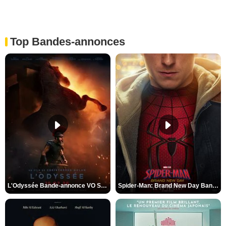
Top Bandes-annonces
L'Odyssée Bande-annonce VO STFR
Spider-Man: Brand New Day Bande-annonce VO STFR