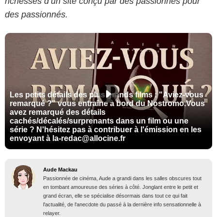
richesses d’un site conçu par des passionnés pour
des passionnés.
Les petits détails des plus grands films : "Aviez-vous
remarqué ?" vous entraîne à bord du Nostromo.Vous
avez remarqué des détails
cachés/décalés/surprenants dans un film ou une
série ? N'hésitez pas à contribuer à l'émission en les
envoyant à la-redac@allocine.fr
Aude Mackau
Passionnée de cinéma, Aude a grandi dans les salles obscures tout
en tombant amoureuse des séries à côté. Jonglant entre le petit et
grand écran, elle se spécialise désormais dans tout ce qui fait
l'actualité, de l'anecdote du passé à la dernière info sensationnelle à
relayer.