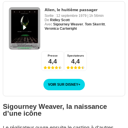
Alien, le huitième passager
Sortie :
12 septembre 1979
|
1h 56min
De
Ridley Scott
Avec
Sigourney Weaver
,
Tom Skerritt
,
Veronica Cartwright
Presse
Spectateurs
4,4
4,4
VOIR SUR DISNEY
+
Sigourney Weaver, la naissance
d’une icône
Le réalisateur ouvre ensuite le casting à d’autres