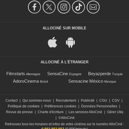
ALLOCINÉ SUR MOBILE
ALLOCINÉ À L'ÉTRANGER
Filmstarts
SensaCine
Beyazperde
Allemagne
Espagne
Turquie
AdoroCinema
Sensacine México
Brésil
Mexique
Contact
|
Qui sommes-nous
|
Recrutement
|
Publicité
|
CGU
|
CGV
|
Politique de cookies
|
Préférences cookies
|
Données Personnelles
|
Revue de presse
|
Charte d'écriture
|
Les services AlloCiné
|
Gérer Utiq
|
©AlloCiné
Retrouvez tous les horaires et infos de votre cinéma sur le numéro AlloCiné :