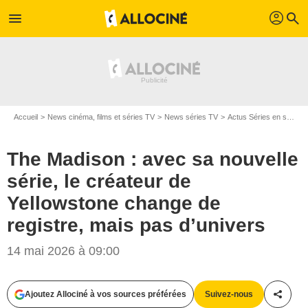
profil
menu
search
Accueil
News cinéma, films et séries TV
News séries TV
Actus Séries en streaming
The Madison : avec sa nouvelle
série, le créateur de
Yellowstone change de
registre, mais pas d’univers
14 mai 2026 à 09:00
Ajoutez Allociné à vos sources préférées
Suivez-nous
Partag