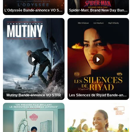
L'Odyssée Bande-annonce VO STFR
Spider-Man: Brand New Day Bande-annonce VO STFR
Mutiny Bande-annonce VO STFR
Les Silences de Riyad Bande-annonce VO STFR