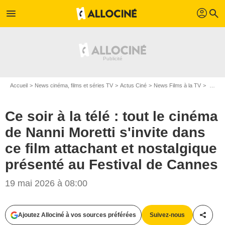
profil
menu
search
Accueil
News cinéma, films et séries TV
Actus Ciné
News Films à la TV
Ce soir à la télé : tout le cinéma de Nanni Moretti s'invite dans ce film attachant et nostalgique présenté au Festival de Cannes
Ce soir à la télé : tout le cinéma
de Nanni Moretti s'invite dans
ce film attachant et nostalgique
présenté au Festival de Cannes
19 mai 2026 à 08:00
Ajoutez Allociné à vos sources préférées
Suivez-nous
Partag