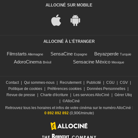
ALLOCINÉ SUR MOBILE
ALLOCINÉ À L'ÉTRANGER
Filmstarts
SensaCine
Beyazperde
Allemagne
Espagne
Turquie
AdoroCinema
Sensacine México
Brésil
Mexique
Contact
|
Qui sommes-nous
|
Recrutement
|
Publicité
|
CGU
|
CGV
|
Politique de cookies
|
Préférences cookies
|
Données Personnelles
|
Revue de presse
|
Charte d'écriture
|
Les services AlloCiné
|
Gérer Utiq
|
©AlloCiné
Retrouvez tous les horaires et infos de votre cinéma sur le numéro AlloCiné :
0 892 892 892
(0,90€/minute)