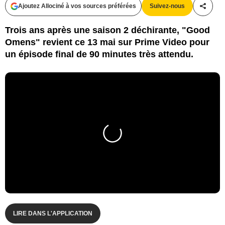
Ajoutez Allociné à vos sources préférées
Suivez-nous
Partag
Trois ans après une saison 2 déchirante, "Good
Omens" revient ce 13 mai sur Prime Video pour
un épisode final de 90 minutes très attendu.
LIRE DANS L'APPLICATION