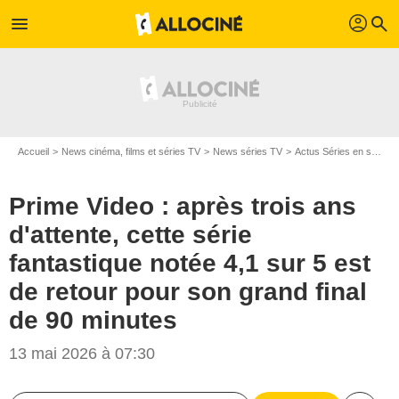
profil
menu
search
Accueil
News cinéma, films et séries TV
News séries TV
Actus Séries en streaming
Prime Video : après trois ans
d'attente, cette série
fantastique notée 4,1 sur 5 est
de retour pour son grand final
de 90 minutes
13 mai 2026 à 07:30