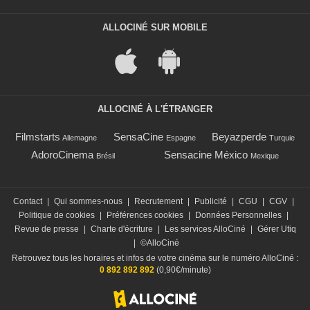
ALLOCINÉ SUR MOBILE
ALLOCINÉ À L'ÉTRANGER
Filmstarts
SensaCine
Beyazperde
Allemagne
Espagne
Turquie
AdoroCinema
Sensacine México
Brésil
Mexique
Contact
|
Qui sommes-nous
|
Recrutement
|
Publicité
|
CGU
|
CGV
|
Politique de cookies
|
Préférences cookies
|
Données Personnelles
|
Revue de presse
|
Charte d'écriture
|
Les services AlloCiné
|
Gérer Utiq
|
©AlloCiné
Retrouvez tous les horaires et infos de votre cinéma sur le numéro AlloCiné :
0 892 892 892
(0,90€/minute)