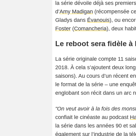
la série dévoile déjà ses premie
d’
Amy Madigan
(récompensée cet
Gladys dans
Évanouis
), ou enco
Foster
(
Comancheria
), deux hab
Le reboot sera fidèle à 
La série originale compte 11 sais
2018. À cela s’ajoutent deux long
saisons). Au cours d’un récent en
le format de la série – une enquê
englobant son récit dans un arc na
"On veut avoir à la fois des mons
confiait le cinéaste au podcast
Ha
la série dans les années 90 et sa
également sur l’industrie de la té