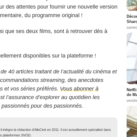
r des attentes pour fournir une nouvelle version
mentaire, du programme original !
Décon
Shard
samed
insi que ses deux films, sont à retrouver dès à
ellement disponibles sur la plateforme !
 de 40 articles traitant de l’actualité du cinéma et
 recommandations streaming, des anecdotes
ms et vos séries préférés.
Vous abonner à
Netfl
de Ma
est l’assurance d’explorer au quotidien les
vendr
s passionnés pour des passionnés.
 intègre la rédaction d’AlloCiné en 2011. Il est actuellement spécialisé dans
des plateformes SVOD.