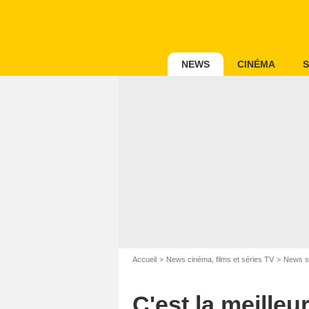
NEWS
CINÉMA
S
Accueil
News cinéma, films et séries TV
News s
C'est la meilleu