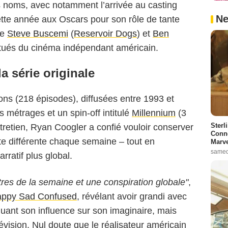
rs noms, avec notamment l’arrivée au casting
Ne
te année aux Oscars pour son rôle de tante
re
Steve Buscemi
(
Reservoir Dogs
) et
Ben
itués du cinéma indépendant américain.
la série originale
ons (218 épisodes), diffusées entre 1993 et
s métrages et un spin-off intitulé
Millennium
(3
Sterl
tretien, Ryan Coogler a confié vouloir conserver
Conno
te différente chaque semaine – tout en
Marve
samed
rratif plus global.
tres de la semaine et une conspiration globale"
,
ppy Sad Confused
, révélant avoir grandi avec
luant son influence sur son imaginaire, mais
lévision. Nul doute que le réalisateur américain