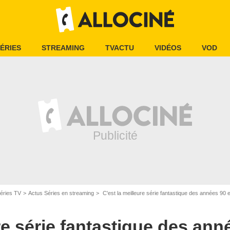
ÉRIES
STREAMING
TVACTU
VIDÉOS
VOD
éries TV
Actus Séries en streaming
C'est la meilleure série fantastique des années 90 et le casting 
re série fantastique des anné