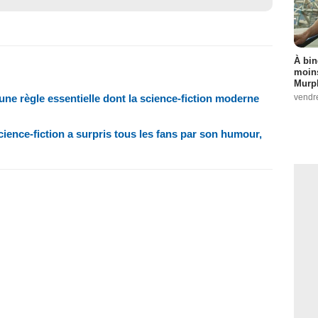
À bin
moins
Murph
é une règle essentielle dont la science-fiction moderne
vendr
 science-fiction a surpris tous les fans par son humour,