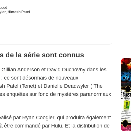
boot
yler
,
Himesh Patel
s de la série sont connus
e
Gillian Anderson
et
David Duchovny
dans les
r : ce sont désormais de nouveaux
sh Patel
(
Tenet
) et
Danielle Deadwyler
(
The
 les enquêtes sur fond de mystères paranormaux
 réalisé par Ryan Coogler, qui produira également
 à être commandé par Hulu. Et la distribution de