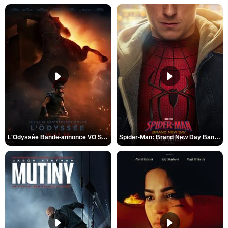
L'Odyssée Bande-annonce VO STFR
Spider-Man: Brand New Day Bande-annonce VO STFR