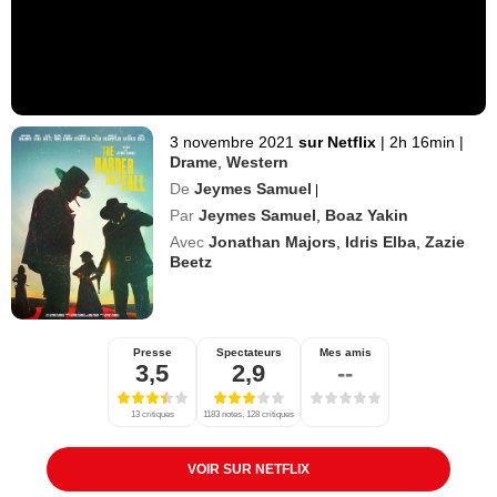
3 novembre 2021
sur Netflix
|
2h 16min
|
Drame
,
Western
De
Jeymes Samuel
|
Par
Jeymes Samuel
,
Boaz Yakin
Avec
Jonathan Majors
,
Idris Elba
,
Zazie
Beetz
Presse
Spectateurs
Mes amis
3,5
2,9
--
13 critiques
1183 notes, 128 critiques
VOIR SUR NETFLIX