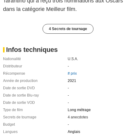
Tarantino qui a reçu trois nominations aux Oscars
dans la catégorie Meilleur film.
4 Secrets de tournage
Infos techniques
Nationalité
U.S.A.
Distributeur
-
Récompense
# prix
Année de production
2021
Date de sortie DVD
-
Date de sortie Blu-ray
-
Date de sortie VOD
-
Type de film
Long métrage
Secrets de tournage
4 anecdotes
Budget
-
Langues
Anglais