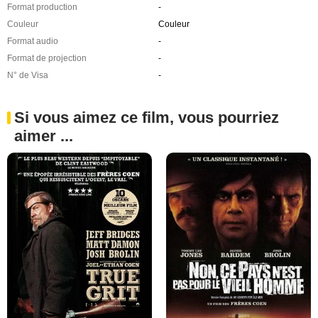
Format production
-
Couleur
Couleur
Format audio
-
Format de projection
-
N° de Visa
-
Si vous aimez ce film, vous pourriez
aimer ...