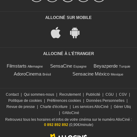
ALLOCINÉ SUR MOBILE
ALLOCINÉ À L'ÉTRANGER
Filmstarts
SensaCine
Beyazperde
Allemagne
Espagne
Turquie
AdoroCinema
Sensacine México
Brésil
Mexique
Contact
|
Qui sommes-nous
|
Recrutement
|
Publicité
|
CGU
|
CGV
|
Politique de cookies
|
Préférences cookies
|
Données Personnelles
|
Revue de presse
|
Charte d'écriture
|
Les services AlloCiné
|
Gérer Utiq
|
©AlloCiné
Retrouvez tous les horaires et infos de votre cinéma sur le numéro AlloCiné :
0 892 892 892
(0,90€/minute)