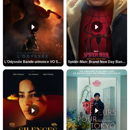
L'Odyssée Bande-annonce VO STFR
Spider-Man: Brand New Day Bande-annonce VO STFR