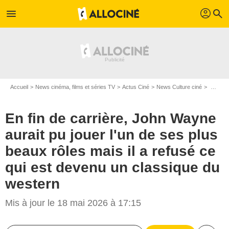
profil
menu
search
Accueil
News cinéma, films et séries TV
Actus Ciné
News Culture ciné
En fin de carrière, John Wayne aurait pu jouer l'un de ses plus beaux rôles mais il a refusé ce qui est devenu un classique du western
En fin de carrière, John Wayne
aurait pu jouer l'un de ses plus
beaux rôles mais il a refusé ce
qui est devenu un classique du
western
Mis à jour le 18 mai 2026 à 17:15