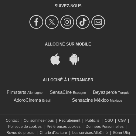
SUIVEZ-NOUS
ALLOCINÉ SUR MOBILE
ALLOCINÉ À L'ÉTRANGER
Filmstarts
SensaCine
Beyazperde
Allemagne
Espagne
Turquie
AdoroCinema
Sensacine México
Brésil
Mexique
Contact
|
Qui sommes-nous
|
Recrutement
|
Publicité
|
CGU
|
CGV
|
Politique de cookies
|
Préférences cookies
|
Données Personnelles
|
Revue de presse
|
Charte d'écriture
|
Les services AlloCiné
|
Gérer Utiq