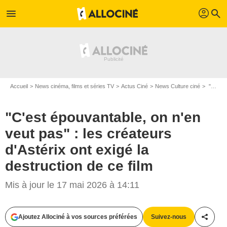
profil
menu
search
Accueil
News cinéma, films et séries TV
Actus Ciné
News Culture ciné
"C'est épouvantable, on n'en veut pas" : les créateurs d'Astérix ont exigé la destruction de ce film
"C'est épouvantable, on n'en
veut pas" : les créateurs
d'Astérix ont exigé la
destruction de ce film
Mis à jour le 17 mai 2026 à 14:11
Ajoutez Allociné à vos sources préférées
Suivez-nous
Partag