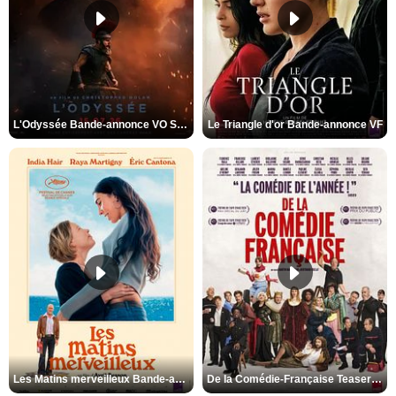
L'Odyssée Bande-annonce VO STFR
Le Triangle d'or Bande-annonce VF
Les Matins merveilleux Bande-annonce VF
De la Comédie-Française Teaser VF