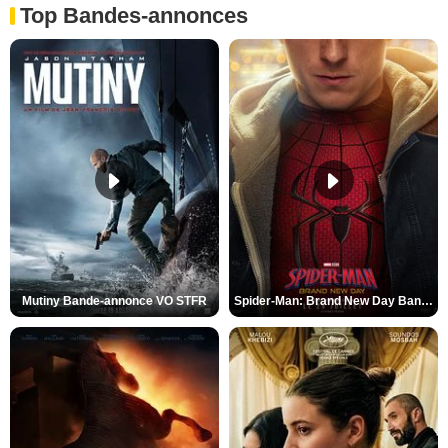
Top Bandes-annonces
Mutiny Bande-annonce VO STFR
Spider-Man: Brand New Day Bande-annonce VO STFR