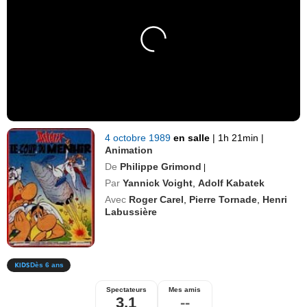
4 octobre 1989
en salle
|
1h 21min
|
Animation
De
Philippe Grimond
|
Par
Yannick Voight
,
Adolf Kabatek
Avec
Roger Carel
,
Pierre Tornade
,
Henri
Labussière
Dès 6 ans
Spectateurs
Mes amis
3,1
--