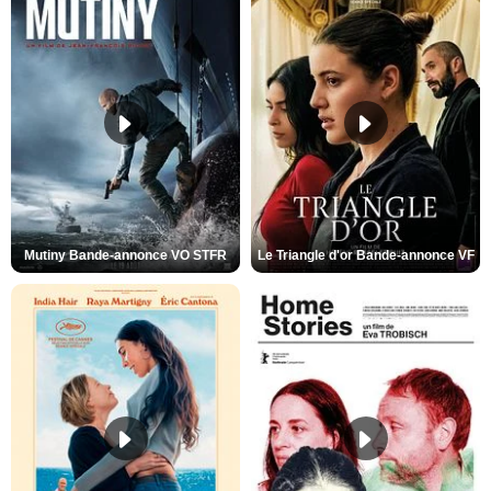
Mutiny Bande-annonce VO STFR
Le Triangle d'or Bande-annonce VF