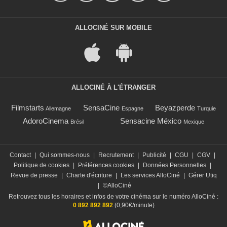
ALLOCINÉ SUR MOBILE
ALLOCINÉ À L'ÉTRANGER
Filmstarts
SensaCine
Beyazperde
Allemagne
Espagne
Turquie
AdoroCinema
Sensacine México
Brésil
Mexique
Contact
|
Qui sommes-nous
|
Recrutement
|
Publicité
|
CGU
|
CGV
|
Politique de cookies
|
Préférences cookies
|
Données Personnelles
|
Revue de presse
|
Charte d'écriture
|
Les services AlloCiné
|
Gérer Utiq
|
©AlloCiné
Retrouvez tous les horaires et infos de votre cinéma sur le numéro AlloCiné :
0 892 892 892
(0,90€/minute)