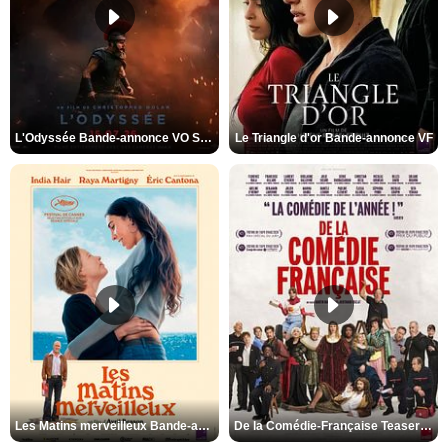
L'Odyssée Bande-annonce VO STFR
Le Triangle d'or Bande-annonce VF
Les Matins merveilleux Bande-annonce VF
De la Comédie-Française Teaser VF