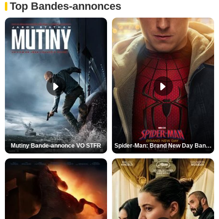
Top Bandes-annonces
Mutiny Bande-annonce VO STFR
Spider-Man: Brand New Day Bande-annonce VO STFR