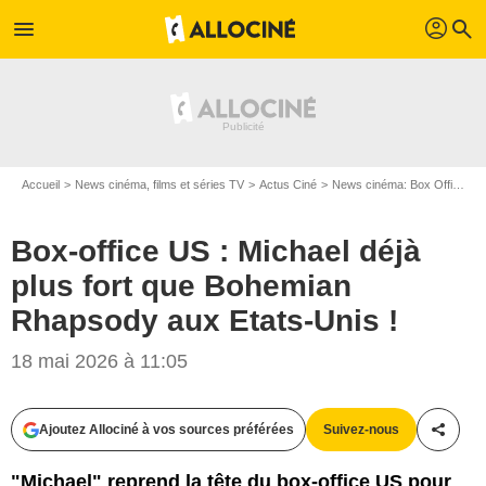
profil
menu
search
Accueil
News cinéma, films et séries TV
Actus Ciné
News cinéma: Box Office
Box-office US : Michael déjà
plus fort que Bohemian
Rhapsody aux Etats-Unis !
18 mai 2026 à 11:05
Ajoutez Allociné à vos sources préférées
Suivez-nous
Partag
"Michael" reprend la tête du box-office US pour