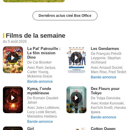
Dernières actus ciné Box Office
Films de la semaine
du 5 août 2026
La Pat' Patrouille :
Les Gendarmes
Le film mission
De François Prévôt-
Dino
Leygonie, Stephan
De Cal Brunker
Archinard
Avec Rain Janjua,
Avec Arnaud Ducret,
Carter Young,
Marc Riso, Fred Testot
Mckenna Grace
Bande-annonce
Bande-annonce
Kyma, l’onde
Des Fleurs pour
mystérieuse
Tokyo
De Romain Daudet-
De Yuiga Danzuka
Jahan
Avec Kodai Kurosaki,
Avec Jules Lefebvre,
Ken'ichi Endô, Haruka
Lucy Loste Berset,
Igawa
Mamadou Haïdara
Bande-annonce
Bande-annonce
Girl
Cotton Queen