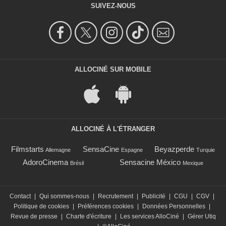
SUIVEZ-NOUS
ALLOCINÉ SUR MOBILE
ALLOCINÉ À L'ÉTRANGER
Filmstarts
SensaCine
Beyazperde
Allemagne
Espagne
Turquie
AdoroCinema
Sensacine México
Brésil
Mexique
Contact
|
Qui sommes-nous
|
Recrutement
|
Publicité
|
CGU
|
CGV
|
Politique de cookies
|
Préférences cookies
|
Données Personnelles
|
Revue de presse
|
Charte d'écriture
|
Les services AlloCiné
|
Gérer Utiq