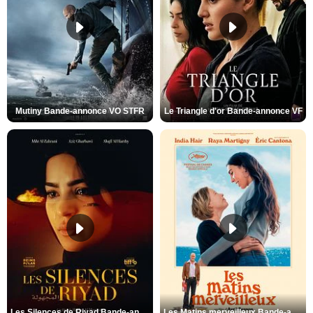
Mutiny Bande-annonce VO STFR
Le Triangle d'or Bande-annonce VF
Les Silences de Riyad Bande-annonce VO STFR
Les Matins merveilleux Bande-annonce VF