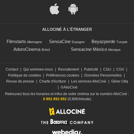
ALLOCINÉ À L'ÉTRANGER
Filmstarts
SensaCine
Beyazperde
Allemagne
Espagne
Turquie
AdoroCinema
Sensacine México
Brésil
Mexique
Contact
|
Qui sommes-nous
|
Recrutement
|
Publicité
|
CGU
|
CGV
|
Politique de cookies
|
Préférences cookies
|
Données Personnelles
|
Revue de presse
|
Charte d'écriture
|
Les services AlloCiné
|
Gérer Utiq
|
©AlloCiné
Retrouvez tous les horaires et infos de votre cinéma sur le numéro AlloCiné :
0 892 892 892
(0,90€/minute)