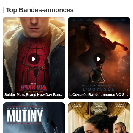
Top Bandes-annonces
Spider-Man: Brand New Day Bande-annonce VO STFR
L'Odyssée Bande-annonce VO STFR