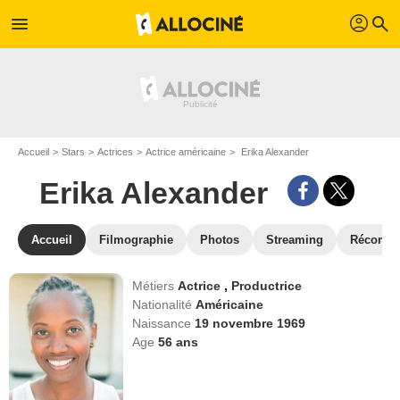
profil
menu
search
Accueil
Stars
Actrices
Actrice américaine
Erika Alexander
Erika Alexander
Accueil
Filmographie
Photos
Streaming
Récompe
Métiers
Actrice
,
Productrice
Nationalité
Américaine
Naissance
19 novembre 1969
Age
56
ans