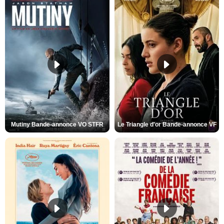
Mutiny Bande-annonce VO STFR
Le Triangle d'or Bande-annonce VF