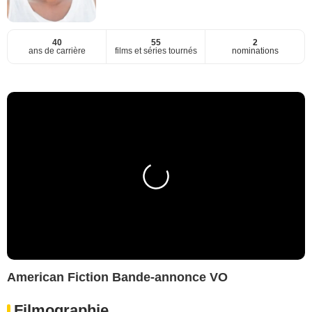
40
55
2
ans de carrière
films et séries tournés
nominations
American Fiction Bande-annonce VO
Filmographie