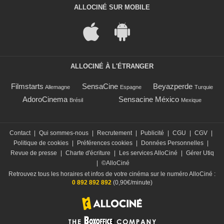
ALLOCINÉ SUR MOBILE
ALLOCINÉ À L'ÉTRANGER
Filmstarts
SensaCine
Beyazperde
Allemagne
Espagne
Turquie
AdoroCinema
Sensacine México
Brésil
Mexique
Contact
|
Qui sommes-nous
|
Recrutement
|
Publicité
|
CGU
|
CGV
|
Politique de cookies
|
Préférences cookies
|
Données Personnelles
|
Revue de presse
|
Charte d'écriture
|
Les services AlloCiné
|
Gérer Utiq
|
©AlloCiné
Retrouvez tous les horaires et infos de votre cinéma sur le numéro AlloCiné :
0 892 892 892
(0,90€/minute)