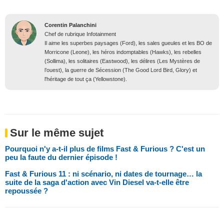
Corentin Palanchini
Chef de rubrique Infotainment
Il aime les superbes paysages (Ford), les sales gueules et les BO de
Morricone (Leone), les héros indomptables (Hawks), les rebelles
(Sollima), les solitaires (Eastwood), les délires (Les Mystères de
l’ouest), la guerre de Sécession (The Good Lord Bird, Glory) et
l'héritage de tout ça (Yellowstone).
Sur le même sujet
Pourquoi n'y a-t-il plus de films Fast & Furious ? C'est un
peu la faute du dernier épisode !
Fast & Furious 11 : ni scénario, ni dates de tournage… la
suite de la saga d'action avec Vin Diesel va-t-elle être
repoussée ?