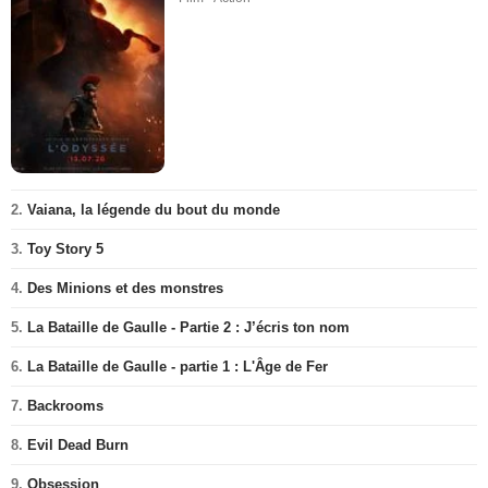
2.
Vaiana, la légende du bout du monde
3.
Toy Story 5
4.
Des Minions et des monstres
5.
La Bataille de Gaulle - Partie 2 : J’écris ton nom
6.
La Bataille de Gaulle - partie 1 : L'Âge de Fer
7.
Backrooms
8.
Evil Dead Burn
9.
Obsession