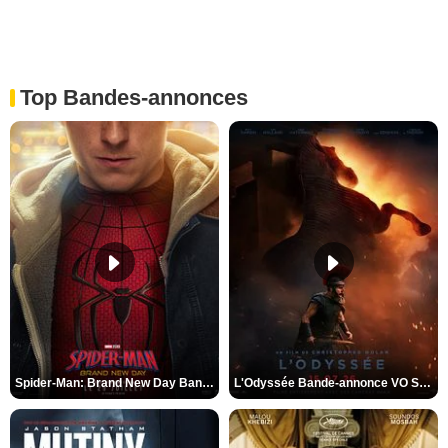
Top Bandes-annonces
Spider-Man: Brand New Day Bande-annonce VO STFR
L'Odyssée Bande-annonce VO STFR