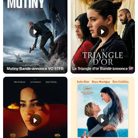
Mutiny Bande-annonce VO STFR
Le Triangle d'or Bande-annonce VF