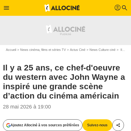
profil
menu
search
Accueil
News cinéma, films et séries TV
Actus Ciné
News Culture ciné
Il y a 25 ans, ce chef-d'oeuvre du western avec John Wayne a inspiré une grande scène d’action du cinéma américain
Il y a 25 ans, ce chef-d'oeuvre
du western avec John Wayne a
inspiré une grande scène
d’action du cinéma américain
28 mai 2026 à 19:00
Ajoutez Allociné à vos sources préférées
Suivez-nous
Partag