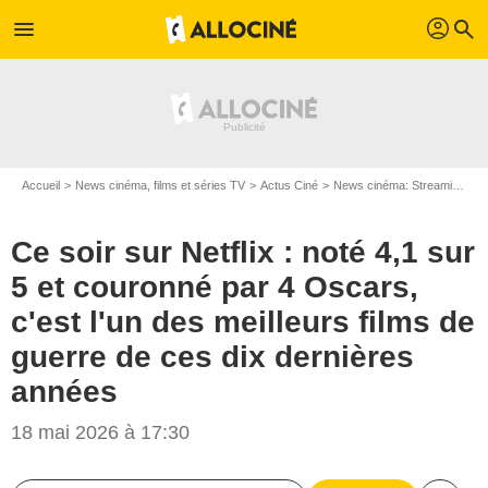
profil
menu
search
Accueil
News cinéma, films et séries TV
Actus Ciné
News cinéma: Streaming
C
Ce soir sur Netflix : noté 4,1 sur
5 et couronné par 4 Oscars,
c'est l'un des meilleurs films de
guerre de ces dix dernières
années
18 mai 2026 à 17:30