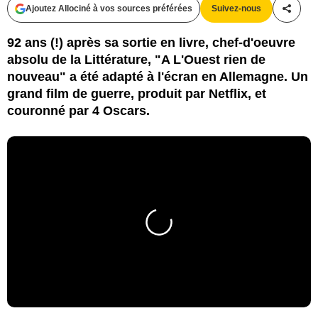
Ajoutez Allociné à vos sources préférées
Suivez-nous
Partag
92 ans (!) après sa sortie en livre, chef-d'oeuvre
absolu de la Littérature, "A L'Ouest rien de
nouveau" a été adapté à l'écran en Allemagne. Un
grand film de guerre, produit par Netflix, et
couronné par 4 Oscars.