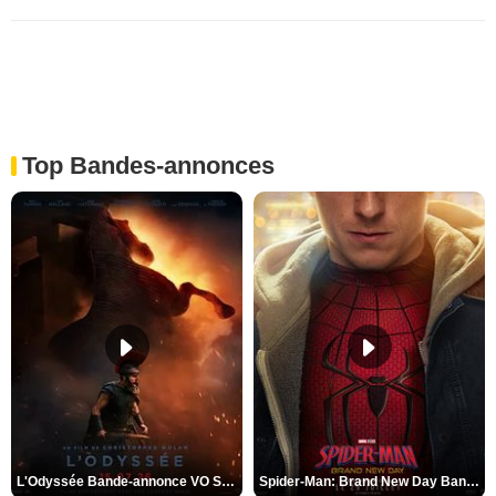
Top Bandes-annonces
L'Odyssée Bande-annonce VO STFR
Spider-Man: Brand New Day Bande-annonce VO STFR