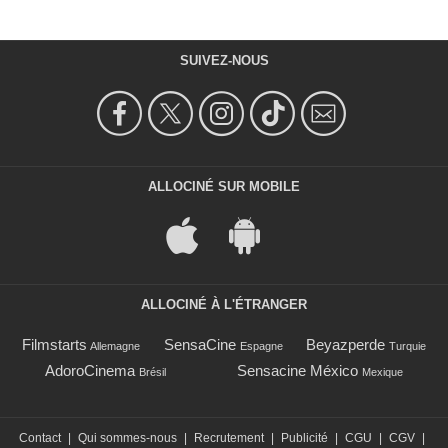
SUIVEZ-NOUS
ALLOCINÉ SUR MOBILE
ALLOCINÉ À L'ÉTRANGER
Filmstarts
SensaCine
Beyazperde
Allemagne
Espagne
Turquie
AdoroCinema
Sensacine México
Brésil
Mexique
Contact
|
Qui sommes-nous
|
Recrutement
|
Publicité
|
CGU
|
CGV
|