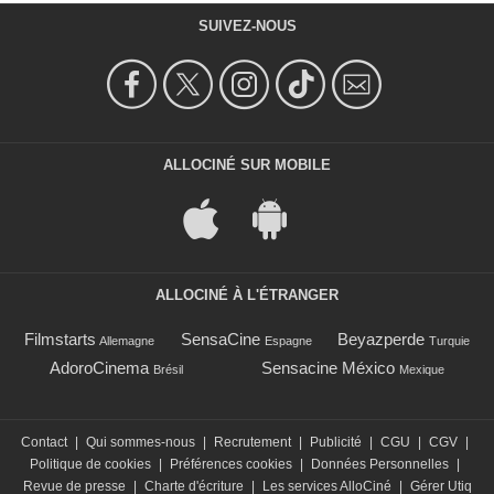
SUIVEZ-NOUS
ALLOCINÉ SUR MOBILE
ALLOCINÉ À L'ÉTRANGER
Filmstarts
SensaCine
Beyazperde
Allemagne
Espagne
Turquie
AdoroCinema
Sensacine México
Brésil
Mexique
Contact
|
Qui sommes-nous
|
Recrutement
|
Publicité
|
CGU
|
CGV
|
Politique de cookies
|
Préférences cookies
|
Données Personnelles
|
Revue de presse
|
Charte d'écriture
|
Les services AlloCiné
|
Gérer Utiq