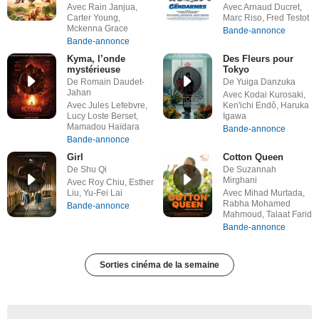
Avec Rain Janjua,
Avec Arnaud Ducret,
Carter Young,
Marc Riso, Fred Testot
Mckenna Grace
Bande-annonce
Bande-annonce
Kyma, l’onde
Des Fleurs pour
mystérieuse
Tokyo
De Romain Daudet-
De Yuiga Danzuka
Jahan
Avec Kodai Kurosaki,
Avec Jules Lefebvre,
Ken'ichi Endô, Haruka
Lucy Loste Berset,
Igawa
Mamadou Haïdara
Bande-annonce
Bande-annonce
Girl
Cotton Queen
De Shu Qi
De Suzannah
Mirghani
Avec Roy Chiu, Esther
Liu, Yu-Fei Lai
Avec Mihad Murtada,
Rabha Mohamed
Bande-annonce
Mahmoud, Talaat Farid
Bande-annonce
Sorties cinéma de la semaine