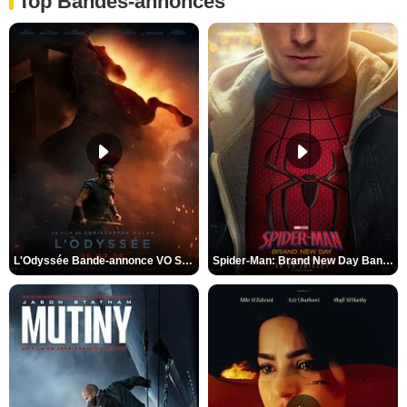
Top Bandes-annonces
L'Odyssée Bande-annonce VO STFR
Spider-Man: Brand New Day Bande-annonce VO STFR