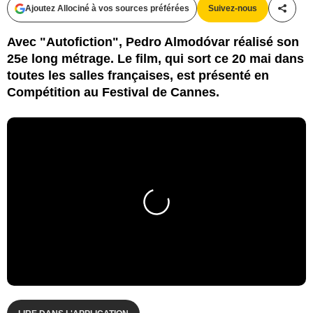
Ajoutez Allociné à vos sources préférées
Suivez-nous
Partag
Avec "Autofiction", Pedro Almodóvar réalisé son
25e long métrage. Le film, qui sort ce 20 mai dans
toutes les salles françaises, est présenté en
Compétition au Festival de Cannes.