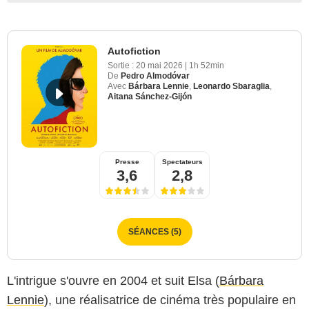
Autofiction
Sortie :
20 mai 2026
|
1h 52min
De
Pedro Almodóvar
Avec
Bárbara Lennie
,
Leonardo Sbaraglia
,
Aitana Sánchez-Gijón
Presse
Spectateurs
3,6
2,8
SÉANCES (5)
L'intrigue s'ouvre en 2004 et suit Elsa (
Bárbara
Lennie
), une réalisatrice de cinéma très populaire en