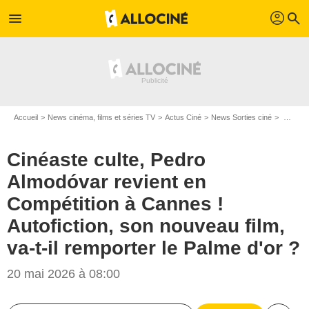
profil
menu
search
Accueil
News cinéma, films et séries TV
Actus Ciné
News Sorties ciné
Cinéaste culte, Pedro Almodóvar revient en Compétition à Cannes ! Autofiction, son nouveau film, va-t-il remporter le Palme d'or ?
Cinéaste culte, Pedro
Almodóvar revient en
Compétition à Cannes !
Autofiction, son nouveau film,
va-t-il remporter le Palme d'or ?
20 mai 2026 à 08:00