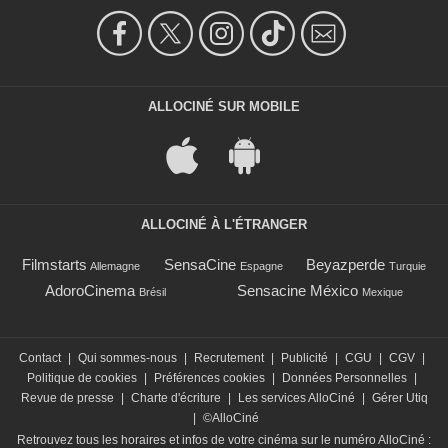
ALLOCINÉ SUR MOBILE
ALLOCINÉ À L'ÉTRANGER
Filmstarts
SensaCine
Beyazperde
Allemagne
Espagne
Turquie
AdoroCinema
Sensacine México
Brésil
Mexique
Contact
|
Qui sommes-nous
|
Recrutement
|
Publicité
|
CGU
|
CGV
|
Politique de cookies
|
Préférences cookies
|
Données Personnelles
|
Revue de presse
|
Charte d'écriture
|
Les services AlloCiné
|
Gérer Utiq
|
©AlloCiné
Retrouvez tous les horaires et infos de votre cinéma sur le numéro AlloCiné :