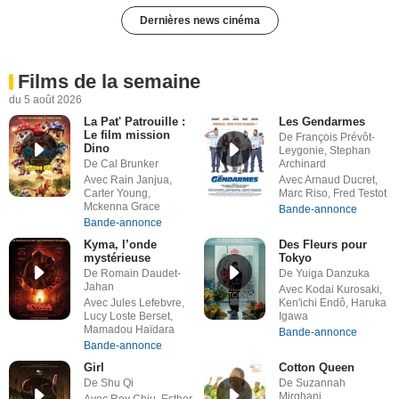
Dernières news cinéma
Films de la semaine
du 5 août 2026
La Pat' Patrouille :
Les Gendarmes
Le film mission
De François Prévôt-
Dino
Leygonie, Stephan
De Cal Brunker
Archinard
Avec Rain Janjua,
Avec Arnaud Ducret,
Carter Young,
Marc Riso, Fred Testot
Mckenna Grace
Bande-annonce
Bande-annonce
Kyma, l’onde
Des Fleurs pour
mystérieuse
Tokyo
De Romain Daudet-
De Yuiga Danzuka
Jahan
Avec Kodai Kurosaki,
Avec Jules Lefebvre,
Ken'ichi Endô, Haruka
Lucy Loste Berset,
Igawa
Mamadou Haïdara
Bande-annonce
Bande-annonce
Girl
Cotton Queen
De Shu Qi
De Suzannah
Mirghani
Avec Roy Chiu, Esther