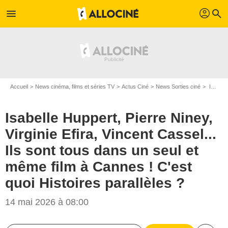
profil
menu
search
Accueil
News cinéma, films et séries TV
Actus Ciné
News Sorties ciné
Isabelle Huppert, Pierre Niney, Virginie Efira, Vincent Cassel... Ils sont tous dans un seul et même film à Cannes ! C'est quoi Histoires parallèles ?
Isabelle Huppert, Pierre Niney,
Virginie Efira, Vincent Cassel...
Ils sont tous dans un seul et
même film à Cannes ! C'est
quoi Histoires parallèles ?
14 mai 2026 à 08:00