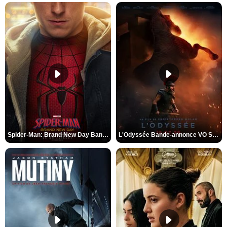
Spider-Man: Brand New Day Bande-annonce VO STFR
L'Odyssée Bande-annonce VO STFR