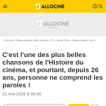
profil
menu
search
Accueil
News cinéma, films et séries TV
Actus Ciné
News Culture ciné
C'est l'une des plus belles chansons de l'Histoire du cinéma, et pourtant, depuis 26 ans, personne ne comprend les paroles !
C'est l'une des plus belles
chansons de l'Histoire du
cinéma, et pourtant, depuis 26
ans, personne ne comprend les
paroles !
21 mai 2026 à 08:30