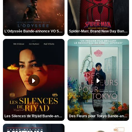
L'Odyssée Bande-annonce VO STFR
Spider-Man: Brand New Day Bande-annonce VO STFR
Les Silences de Riyad Bande-annonce VO STFR
Des Fleurs pour Tokyo Bande-annonce VO STFR