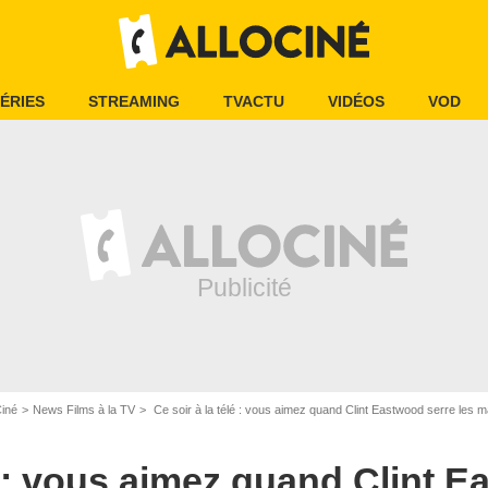
ÉRIES
STREAMING
TVACTU
VIDÉOS
VOD
Ciné
News Films à la TV
Ce soir à la télé : vous aimez quand Clint Eastwood serre les mâchoires du début à la
lé : vous aimez quand Clint 