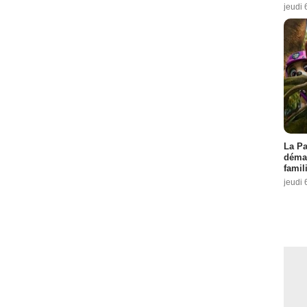
jeudi 
La Pa
démar
famil
jeudi 