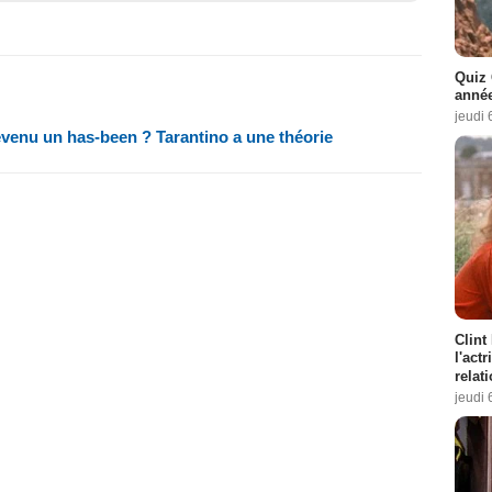
Quiz 
année
jeudi 
venu un has-been ? Tarantino a une théorie
Clint
l'act
relat
jeudi 