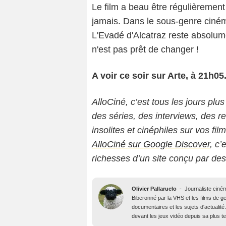
Le film a beau être régulièrement 
jamais. Dans le sous-genre ciném
L'Evadé d'Alcatraz reste absolum
n'est pas prêt de changer !
A voir ce soir sur Arte, à 21h05
AlloCiné, c’est tous les jours plus
des séries, des interviews, des
insolites et cinéphiles sur vos fil
AlloCiné sur Google Discover
, c’
richesses d’un site conçu par de
Olivier Pallaruelo
-
Journaliste ciné
Biberonné par la VHS et les films de gen
documentaires et les sujets d'actuali
devant les jeux vidéo depuis sa plus t