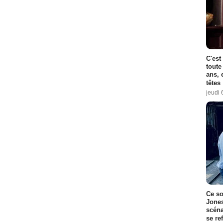
C'est
toute
ans, 
têtes
jeudi 
Ce so
Jones
scéna
se re