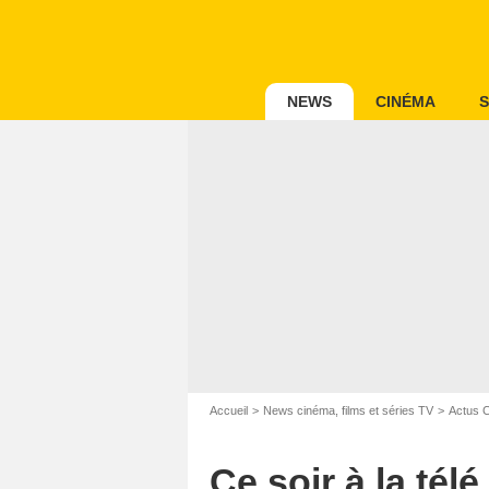
NEWS
CINÉMA
S
Accueil
News cinéma, films et séries TV
Actus 
Ce soir à la té