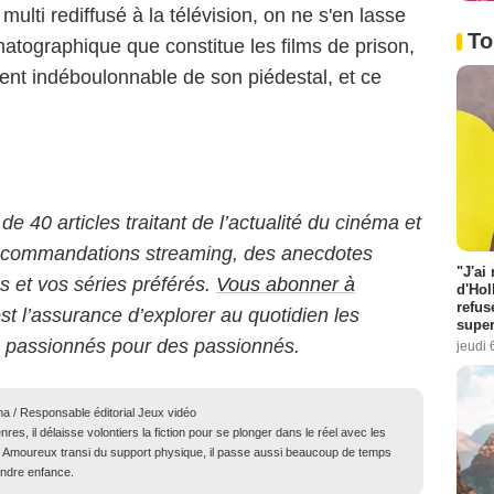
multi rediffusé à la télévision, on ne s'en lasse
To
atographique que constitue les films de prison,
ent indéboulonnable de son piédestal, et ce
.
 de 40 articles traitant de l’actualité du cinéma et
 recommandations streaming, des anecdotes
"J'ai
ms et vos séries préférés.
Vous abonner à
d'Hol
refus
est l’assurance d’explorer au quotidien les
super
s passionnés pour des passionnés.
jeudi 
ma / Responsable éditorial Jeux vidéo
res, il délaisse volontiers la fiction pour se plonger dans le réel avec les
té. Amoureux transi du support physique, il passe aussi beaucoup de temps
endre enfance.