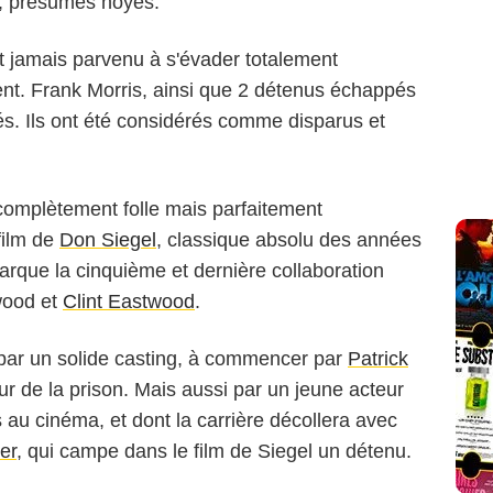
s, présumés noyés.
st jamais parvenu à s'évader totalement
nent. Frank Morris, ainsi que 2 détenus échappés
vés. Ils ont été considérés comme disparus et
 complètement folle mais parfaitement
film de
Don Siegel
, classique absolu des années
marque la cinquième et dernière collaboration
ywood et
Clint Eastwood
.
 par un solide casting, à commencer par
Patrick
eur de la prison. Mais aussi par un jeune acteur
s au cinéma, et dont la carrière décollera avec
er
, qui campe dans le film de Siegel un détenu.