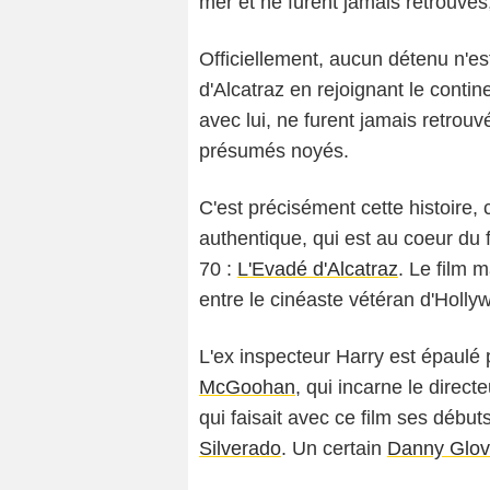
mer et ne furent jamais retrouvé
Officiellement, aucun détenu n'e
d'Alcatraz en rejoignant le conti
avec lui, ne furent jamais retrou
présumés noyés.
C'est précisément cette histoire,
authentique, qui est au coeur du 
70 :
L'Evadé d'Alcatraz
. Le film 
entre le cinéaste vétéran d'Holl
L'ex inspecteur Harry est épaulé
McGoohan
, qui incarne le direct
qui faisait avec ce film ses début
Silverado
. Un certain
Danny Glov