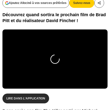
Ajoutez Allociné à vos sources préférées
Suivez-nous
Partag
Découvrez quand sortira le prochain film de Brad
Pitt et du réalisateur David Fincher !
LIRE DANS L'APPLICATION