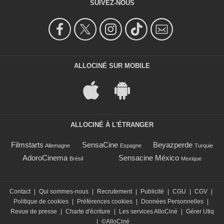
SUIVEZ-NOUS
ALLOCINÉ SUR MOBILE
ALLOCINÉ À L'ÉTRANGER
Filmstarts
SensaCine
Beyazperde
Allemagne
Espagne
Turquie
AdoroCinema
Sensacine México
Brésil
Mexique
Contact
|
Qui sommes-nous
|
Recrutement
|
Publicité
|
CGU
|
CGV
|
Politique de cookies
|
Préférences cookies
|
Données Personnelles
|
Revue de presse
|
Charte d'écriture
|
Les services AlloCiné
|
Gérer Utiq
|
©AlloCiné