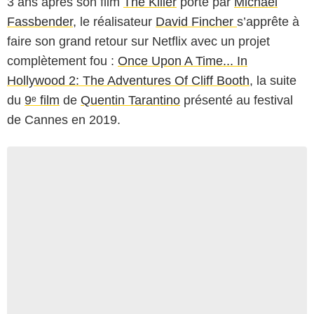
3 ans après son film
The Killer
porté par
Michael
Fassbender
, le réalisateur
David Fincher
s’apprête à
faire son grand retour sur Netflix avec un projet
complètement fou :
Once Upon A Time... In
Hollywood 2: The Adventures Of Cliff Booth
, la suite
du
9ᵉ film
de
Quentin Tarantino
présenté au festival
de Cannes en 2019.