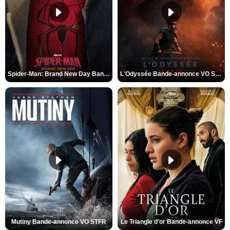
Spider-Man: Brand New Day Bande-annonce VO STFR
L'Odyssée Bande-annonce VO STFR
Mutiny Bande-annonce VO STFR
Le Triangle d'or Bande-annonce VF