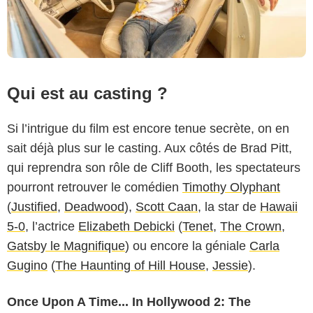
Qui est au casting ?
Si l’intrigue du film est encore tenue secrète, on en
sait déjà plus sur le casting. Aux côtés de Brad Pitt,
qui reprendra son rôle de Cliff Booth, les spectateurs
pourront retrouver le comédien
Timothy Olyphant
(
Justified
,
Deadwood
),
Scott Caan
, la star de
Hawaii
5-0
, l’actrice
Elizabeth Debicki
(
Tenet
,
The Crown
,
Gatsby le Magnifique
) ou encore la géniale
Carla
Gugino
(
The Haunting of Hill House
,
Jessie
).
Once Upon A Time... In Hollywood 2: The