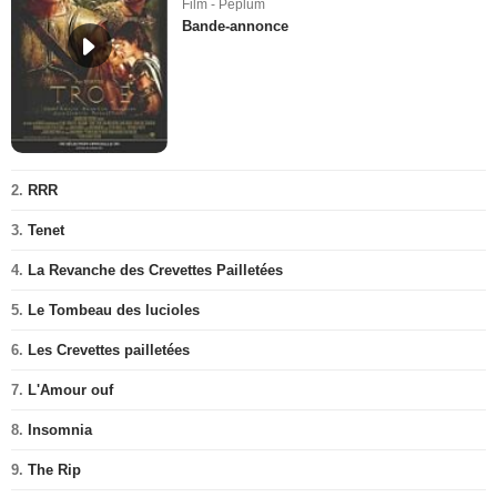
Film - Péplum
Bande-annonce
2.
RRR
3.
Tenet
4.
La Revanche des Crevettes Pailletées
5.
Le Tombeau des lucioles
6.
Les Crevettes pailletées
7.
L'Amour ouf
8.
Insomnia
9.
The Rip