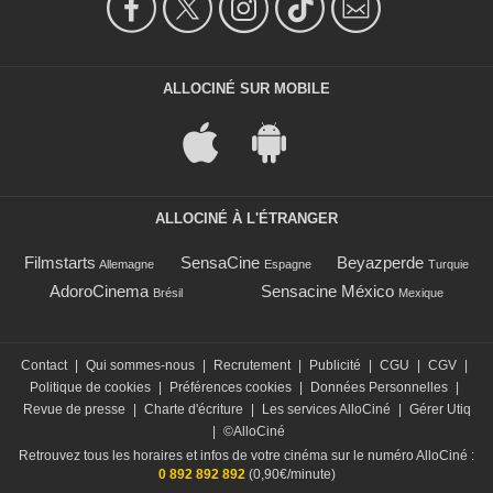
ALLOCINÉ SUR MOBILE
ALLOCINÉ À L'ÉTRANGER
Filmstarts
SensaCine
Beyazperde
Allemagne
Espagne
Turquie
AdoroCinema
Sensacine México
Brésil
Mexique
Contact
|
Qui sommes-nous
|
Recrutement
|
Publicité
|
CGU
|
CGV
|
Politique de cookies
|
Préférences cookies
|
Données Personnelles
|
Revue de presse
|
Charte d'écriture
|
Les services AlloCiné
|
Gérer Utiq
|
©AlloCiné
Retrouvez tous les horaires et infos de votre cinéma sur le numéro AlloCiné :
0 892 892 892
(0,90€/minute)