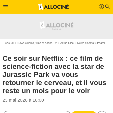
profil
menu
search
Accueil
News cinéma, films et séries TV
Actus Ciné
News cinéma: Streaming
C
Ce soir sur Netflix : ce film de
science-fiction avec la star de
Jurassic Park va vous
retourner le cerveau, et il vous
reste un mois pour le voir
23 mai 2026 à 18:00