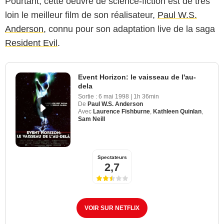
Pourtant, cette oeuvre de science-fiction est de très
loin le meilleur film de son réalisateur,
Paul W.S.
Anderson
, connu pour son adaptation live de la saga
Resident Evil
.
Event Horizon: le vaisseau de l'au-
dela
Sortie :
6 mai 1998
|
1h 36min
De
Paul W.S. Anderson
Avec
Laurence Fishburne
,
Kathleen Quinlan
,
Sam Neill
Spectateurs
2,7
VOIR SUR NETFLIX