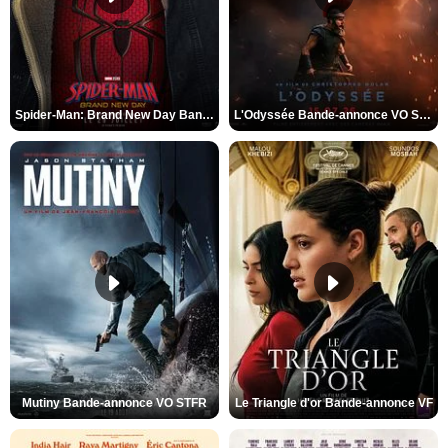
Spider-Man: Brand New Day Bande-annonce VO STFR
L'Odyssée Bande-annonce VO STFR
Mutiny Bande-annonce VO STFR
Le Triangle d'or Bande-annonce VF