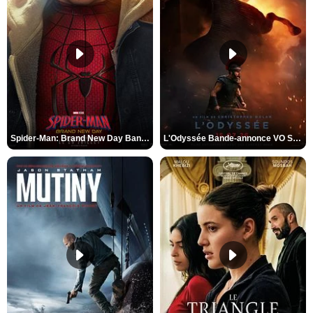
Spider-Man: Brand New Day Bande-annonce VO STFR
L'Odyssée Bande-annonce VO STFR