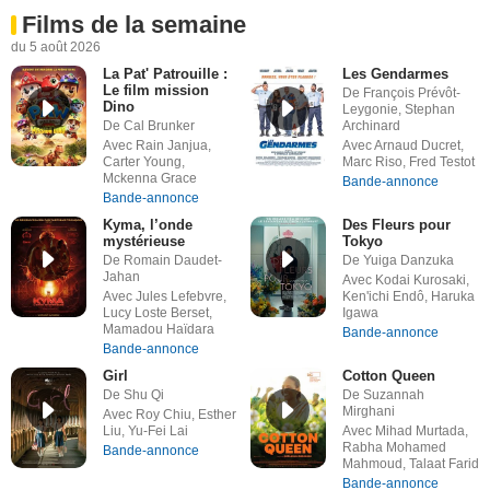
Films de la semaine
du 5 août 2026
La Pat' Patrouille :
Les Gendarmes
Le film mission
De François Prévôt-
Dino
Leygonie, Stephan
De Cal Brunker
Archinard
Avec Rain Janjua,
Avec Arnaud Ducret,
Carter Young,
Marc Riso, Fred Testot
Mckenna Grace
Bande-annonce
Bande-annonce
Kyma, l’onde
Des Fleurs pour
mystérieuse
Tokyo
De Romain Daudet-
De Yuiga Danzuka
Jahan
Avec Kodai Kurosaki,
Avec Jules Lefebvre,
Ken'ichi Endô, Haruka
Lucy Loste Berset,
Igawa
Mamadou Haïdara
Bande-annonce
Bande-annonce
Girl
Cotton Queen
De Shu Qi
De Suzannah
Mirghani
Avec Roy Chiu, Esther
Liu, Yu-Fei Lai
Avec Mihad Murtada,
Rabha Mohamed
Bande-annonce
Mahmoud, Talaat Farid
Bande-annonce