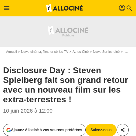
profil
menu
search
Accueil
News cinéma, films et séries TV
Actus Ciné
News Sorties ciné
Disclosure Day : Steven Spielberg fait son grand retour avec un nouveau film sur les extra-terrestres !
Disclosure Day : Steven
Spielberg fait son grand retour
avec un nouveau film sur les
extra-terrestres !
10 juin 2026 à 12:00
Ajoutez Allociné à vos sources préférées
Suivez-nous
Partag