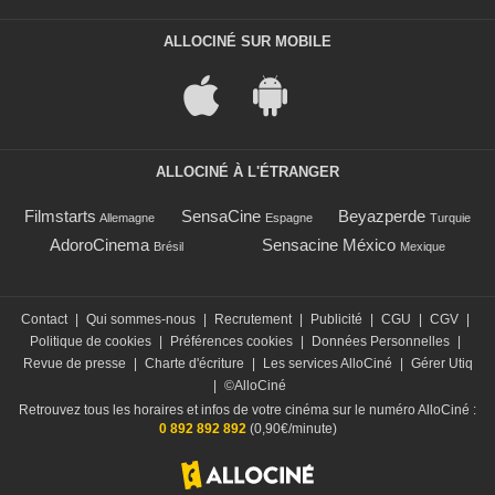
ALLOCINÉ SUR MOBILE
ALLOCINÉ À L'ÉTRANGER
Filmstarts
SensaCine
Beyazperde
Allemagne
Espagne
Turquie
AdoroCinema
Sensacine México
Brésil
Mexique
Contact
|
Qui sommes-nous
|
Recrutement
|
Publicité
|
CGU
|
CGV
|
Politique de cookies
|
Préférences cookies
|
Données Personnelles
|
Revue de presse
|
Charte d'écriture
|
Les services AlloCiné
|
Gérer Utiq
|
©AlloCiné
Retrouvez tous les horaires et infos de votre cinéma sur le numéro AlloCiné :
0 892 892 892
(0,90€/minute)