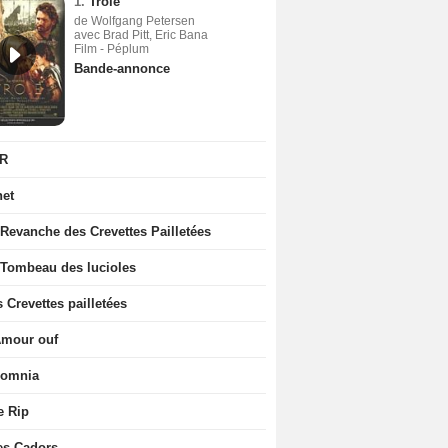
1.
Troie
de Wolfgang Petersen
avec Brad Pitt, Eric Bana
Film - Péplum
Bande-annonce
R
net
 Revanche des Crevettes Pailletées
 Tombeau des lucioles
 Crevettes pailletées
Amour ouf
somnia
e Rip
es Cadors