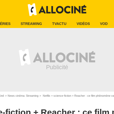
ÉRIES
STREAMING
TVACTU
VIDÉOS
VOD
Ciné
News cinéma: Streaming
Netflix + science-fiction + Reacher : ce film phénomène v
ce-fiction + Reacher : ce fi