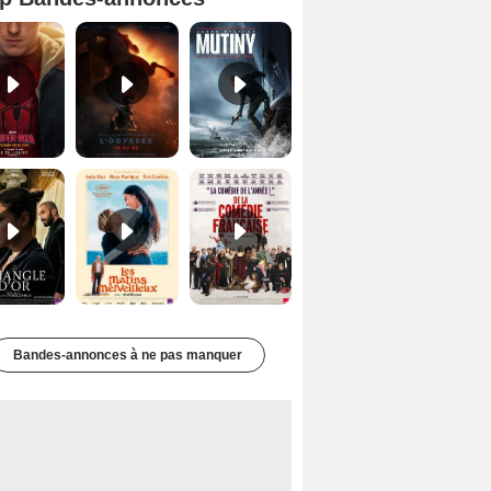
Spider-Man: Brand New Day Bande-annonce VO STFR
L'Odyssée Bande-annonce VO STFR
Mutiny Bande-annonce VO STFR
Le Triangle d'or Bande-annonce VF
Les Matins merveilleux Bande-annonce VF
De la Comédie-Française Teaser VF
Bandes-annonces à ne pas manquer