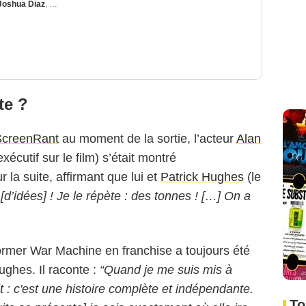
Joshua Diaz
,
Richard Cotta
ite ?
ScreenRant
au moment de la sortie, l’acteur
Alan
cutif sur le film) s’était montré
Netflix
 la suite, affirmant que lui et
Patrick Hughes
(le
[d’idées] ! Je le répète : des tonnes ! […] On a
sformer War Machine en franchise a toujours été
ughes. Il raconte :
“Quand je me suis mis à
t : c'est une histoire complète et indépendante.
To