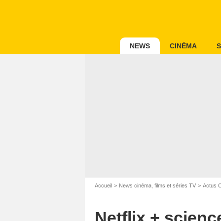
NEWS
CINÉMA
S
Accueil
News cinéma, films et séries TV
Actus 
Netflix + scien