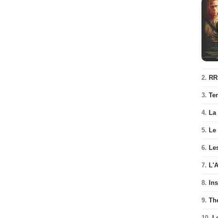
2.
RR
3.
Te
4.
La
5.
Le
6.
Les
7.
L'
8.
In
9.
Th
10.
L