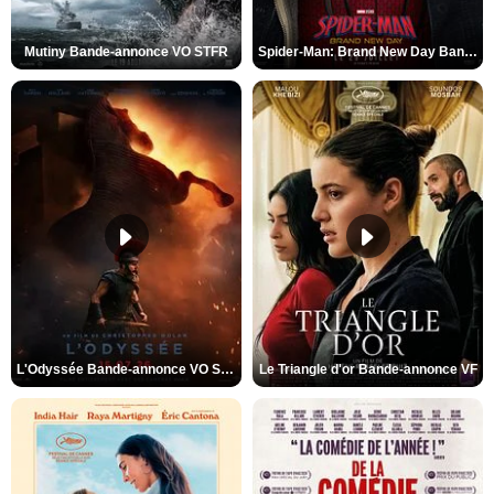
Mutiny Bande-annonce VO STFR
Spider-Man: Brand New Day Bande-annonce VO STFR
L'Odyssée Bande-annonce VO STFR
Le Triangle d'or Bande-annonce VF