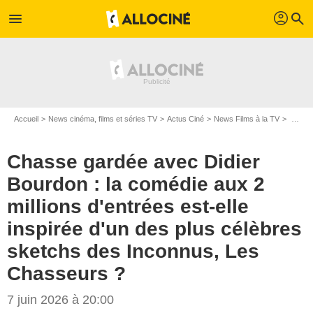
profil
menu
search
Accueil
News cinéma, films et séries TV
Actus Ciné
News Films à la TV
Chasse gardée avec Didier Bourdon : la comédie aux 2 millions d'entrées est-elle inspirée d'un des plus célèbres sketchs des Inconnus, Les Chasseurs ?
Chasse gardée avec Didier
Bourdon : la comédie aux 2
millions d'entrées est-elle
inspirée d'un des plus célèbres
sketchs des Inconnus, Les
Chasseurs ?
7 juin 2026 à 20:00