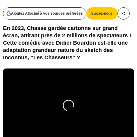
Ajoutez Allociné à vos sources préférées
Suivez-nous
Partag
En 2023, Chasse gardée cartonne sur grand
écran, attirant près de 2 millions de spectateurs !
Cette comédie avec Didier Bourdon est-elle une
adaptation grandeur nature du sketch des
Inconnus, "Les Chasseurs" ?