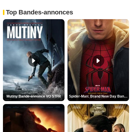
Top Bandes-annonces
Mutiny Bande-annonce VO STFR
Spider-Man: Brand New Day Bande-annonce VO STFR