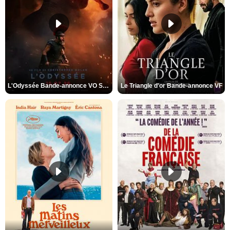
L'Odyssée Bande-annonce VO STFR
Le Triangle d'or Bande-annonce VF