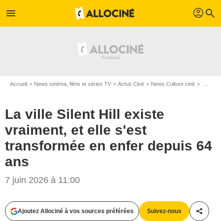
profil
menu
search
Accueil
News cinéma, films et séries TV
Actus Ciné
News Culture ciné
La ville Silent Hill existe vraiment, et elle s'est transformée en enfer depuis 64 ans
La ville Silent Hill existe
vraiment, et elle s'est
transformée en enfer depuis 64
ans
7 juin 2026 à 11:00
Ajoutez Allociné à vos sources préférées
Suivez-nous
Partag