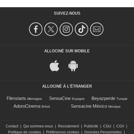
SUIVEZ-NOUS
ALLOCINÉ SUR MOBILE
ALLOCINÉ À L'ÉTRANGER
Filmstarts
SensaCine
Beyazperde
Allemagne
Espagne
Turquie
AdoroCinema
Sensacine México
Brésil
Mexique
Contact
|
Qui sommes-nous
|
Recrutement
|
Publicité
|
CGU
|
CGV
|
Politique de cookies
|
Préférences cookies
|
Données Personnelles
|