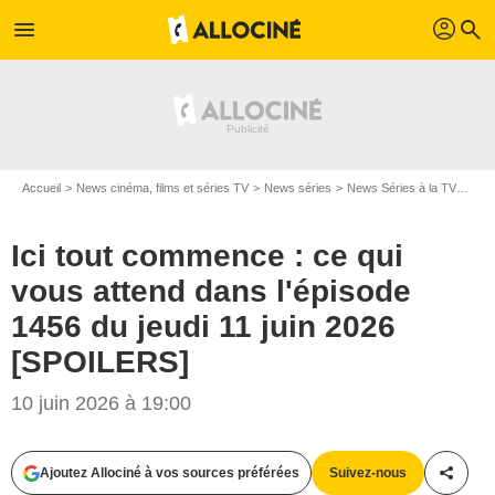
profil
menu
search
Accueil
News cinéma, films et séries TV
News séries
News Séries à la TV
Ici 
Ici tout commence : ce qui
vous attend dans l'épisode
1456 du jeudi 11 juin 2026
[SPOILERS]
10 juin 2026 à 19:00
Ajoutez Allociné à vos sources préférées
Suivez-nous
Partag