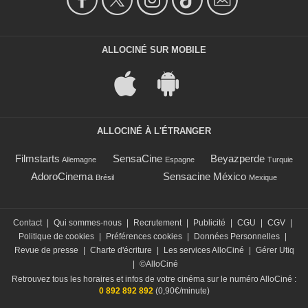
ALLOCINÉ SUR MOBILE
ALLOCINÉ À L'ÉTRANGER
Filmstarts
SensaCine
Beyazperde
Allemagne
Espagne
Turquie
AdoroCinema
Sensacine México
Brésil
Mexique
Contact
|
Qui sommes-nous
|
Recrutement
|
Publicité
|
CGU
|
CGV
|
Politique de cookies
|
Préférences cookies
|
Données Personnelles
|
Revue de presse
|
Charte d'écriture
|
Les services AlloCiné
|
Gérer Utiq
|
©AlloCiné
Retrouvez tous les horaires et infos de votre cinéma sur le numéro AlloCiné :
0 892 892 892
(0,90€/minute)