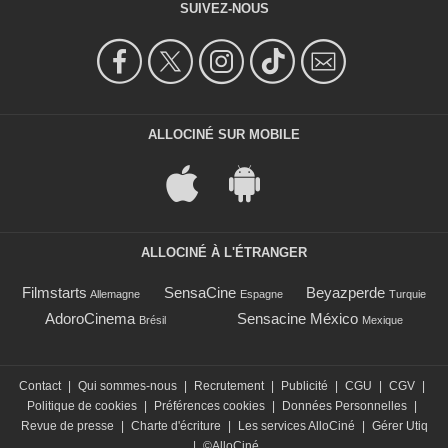
SUIVEZ-NOUS
ALLOCINÉ SUR MOBILE
ALLOCINÉ À L'ÉTRANGER
Filmstarts
SensaCine
Beyazperde
Allemagne
Espagne
Turquie
AdoroCinema
Sensacine México
Brésil
Mexique
Contact
|
Qui sommes-nous
|
Recrutement
|
Publicité
|
CGU
|
CGV
|
Politique de cookies
|
Préférences cookies
|
Données Personnelles
|
Revue de presse
|
Charte d'écriture
|
Les services AlloCiné
|
Gérer Utiq
|
©AlloCiné