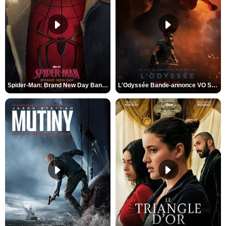
Spider-Man: Brand New Day Bande-annonce VO STFR
L'Odyssée Bande-annonce VO STFR