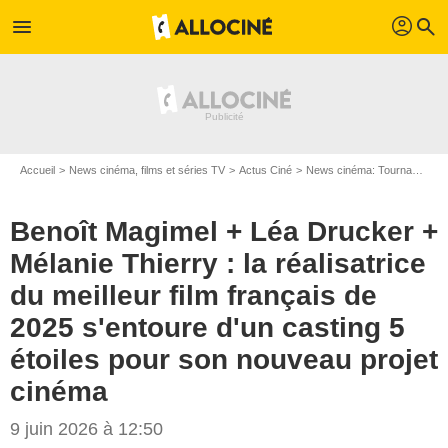
profil
menu
search
Accueil
News cinéma, films et séries TV
Actus Ciné
News cinéma: Tournages
Benoît Magimel + Léa Drucker +
Mélanie Thierry : la réalisatrice
du meilleur film français de
2025 s'entoure d'un casting 5
étoiles pour son nouveau projet
cinéma
9 juin 2026 à 12:50