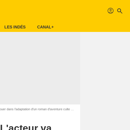
profil
search
LES INDÉS
CANAL+
 l'adaptation d'un roman d'aventure culte depuis 143 ans
L'acteur va