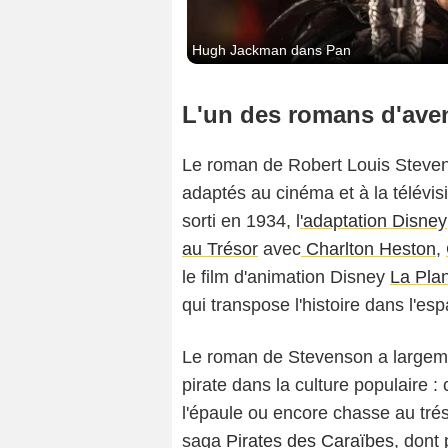
Hugh Jackman dans Pan
L'un des romans d'aven
Le roman de Robert Louis Stevenso
adaptés au cinéma et à la télévi
sorti en 1934, l
'adaptation Disney
au Trésor
avec
Charlton Heston
,
le film d'animation Disney
La Plan
qui transpose l'histoire dans l'es
Le roman de Stevenson a largeme
pirate dans la culture populaire :
l'épaule ou encore chasse au tré
saga
Pirates des Caraïbes
, dont