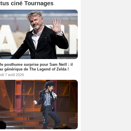
tus ciné Tournages
le posthume surprise pour Sam Neill : il
au générique de The Legend of Zelda !
edi 7 août 2026