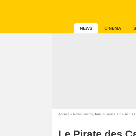
NEWS
CINÉMA
S
Accueil
News cinéma, films et séries TV
Actus 
Le Pirate des C