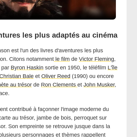
tures les plus adaptés au cinéma
n est l'un des livres d'aventures les plus
sion. Citons notamment
le film
de
Victor Fleming
,
par
Byron Haskin
sortie en 1950, le téléfilm
L'île
Christian Bale
et
Oliver Reed
(1990) ou encore
ète au trésor
de
Ron Clements
et
John Musker
,
pace.
nt contribué à façonner l'image moderne du
 carte au trésor, jambe de bois, perroquet sur
sor. Son empreinte se retrouve jusque dans la
 plusieurs personnages et thèmes rappellent