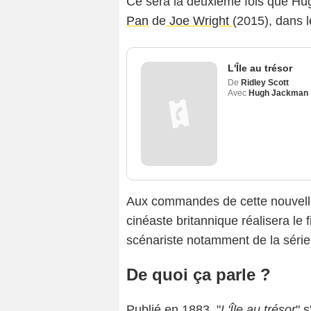
Ce sera la deuxième fois que Hug
Pan
de
Joe Wright
(2015), dans l
L'Île au trésor
De
Ridley Scott
Avec
Hugh Jackman
Aux commandes de cette nouvelle
cinéaste britannique réalisera le 
scénariste notamment de la séri
De quoi ça parle ?
Publié en 1883, "
L'Île au trésor
" 