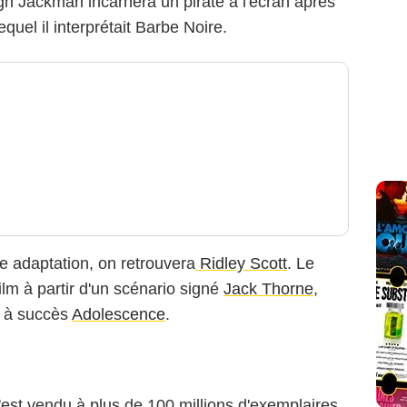
h Jackman incarnera un pirate à l'écran après
equel il interprétait Barbe Noire.
 adaptation, on retrouvera
Ridley Scott
. Le
film à partir d'un scénario signé
Jack Thorne
,
e à succès
Adolescence
.
s'est vendu à plus de 100 millions d'exemplaires