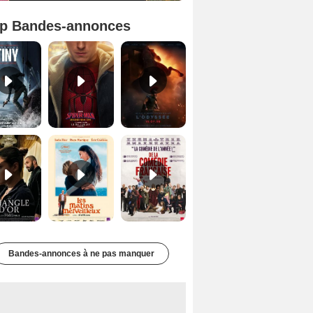
p Bandes-annonces
Mutiny Bande-annonce VO STFR
Spider-Man: Brand New Day Bande-annonce VO STFR
L'Odyssée Bande-annonce VO STFR
Le Triangle d'or Bande-annonce VF
Les Matins merveilleux Bande-annonce VF
De la Comédie-Française Teaser VF
Bandes-annonces à ne pas manquer