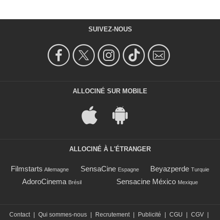
SUIVEZ-NOUS
ALLOCINÉ SUR MOBILE
ALLOCINÉ À L'ÉTRANGER
Filmstarts
SensaCine
Beyazperde
Allemagne
Espagne
Turquie
AdoroCinema
Sensacine México
Brésil
Mexique
Contact
|
Qui sommes-nous
|
Recrutement
|
Publicité
|
CGU
|
CGV
|