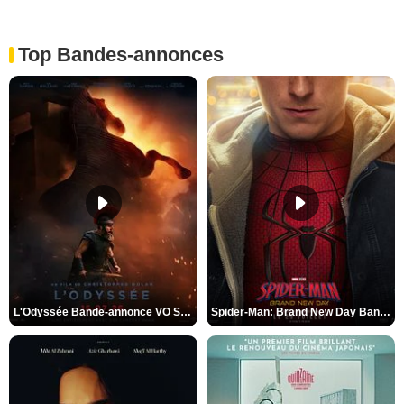
Top Bandes-annonces
L'Odyssée Bande-annonce VO STFR
Spider-Man: Brand New Day Bande-annonce VO STFR