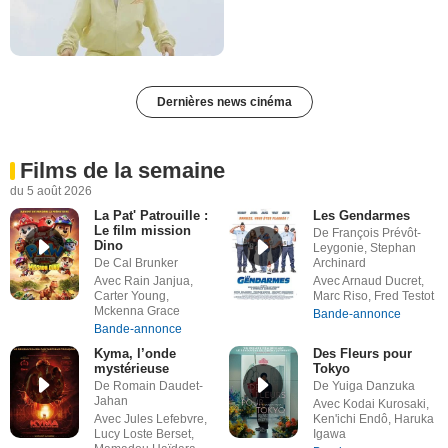
Dernières news cinéma
Films de la semaine
du 5 août 2026
La Pat' Patrouille :
Les Gendarmes
Le film mission
De François Prévôt-
Dino
Leygonie, Stephan
De Cal Brunker
Archinard
Avec Rain Janjua,
Avec Arnaud Ducret,
Carter Young,
Marc Riso, Fred Testot
Mckenna Grace
Bande-annonce
Bande-annonce
Kyma, l’onde
Des Fleurs pour
mystérieuse
Tokyo
De Romain Daudet-
De Yuiga Danzuka
Jahan
Avec Kodai Kurosaki,
Avec Jules Lefebvre,
Ken'ichi Endô, Haruka
Lucy Loste Berset,
Igawa