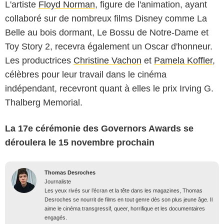
L'artiste
Floyd Norman
, figure de l'animation, ayant
collaboré sur de nombreux films Disney comme La
Belle au bois dormant, Le Bossu de Notre-Dame et
Toy Story 2, recevra également un Oscar d'honneur.
Les productrices
Christine Vachon
et
Pamela Koffler
,
célèbres pour leur travail dans le cinéma
indépendant, recevront quant à elles le prix Irving G.
Thalberg Memorial.
La 17e cérémonie des Governors Awards se
déroulera le 15 novembre prochain
Thomas Desroches
Journaliste
Les yeux rivés sur l’écran et la tête dans les magazines, Thomas
Desroches se nourrit de films en tout genre dès son plus jeune âge. Il
aime le cinéma transgressif, queer, horrifique et les documentaires
engagés.