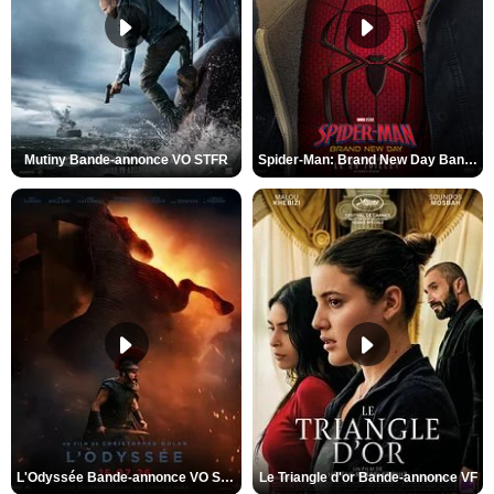
Mutiny Bande-annonce VO STFR
Spider-Man: Brand New Day Bande-annonce VO STFR
L'Odyssée Bande-annonce VO STFR
Le Triangle d'or Bande-annonce VF