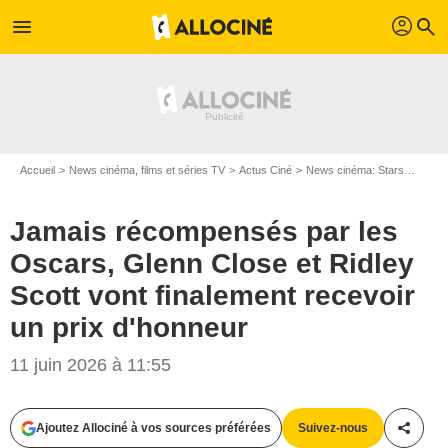
profil
menu
search
Accueil
News cinéma, films et séries TV
Actus Ciné
News cinéma: Stars
Jamai
Jamais récompensés par les
Oscars, Glenn Close et Ridley
Scott vont finalement recevoir
un prix d'honneur
11 juin 2026 à 11:55
Ajoutez Allociné à vos sources préférées
Suivez-nous
Partag