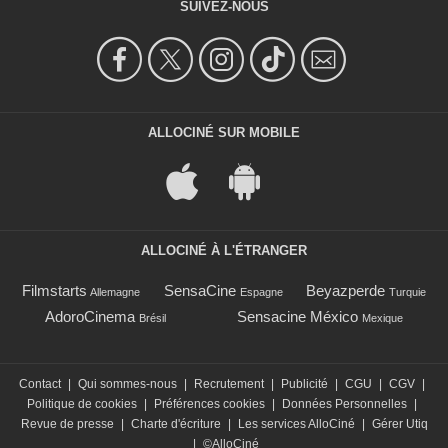
SUIVEZ-NOUS
ALLOCINÉ SUR MOBILE
ALLOCINÉ À L'ÉTRANGER
Filmstarts
SensaCine
Beyazperde
Allemagne
Espagne
Turquie
AdoroCinema
Sensacine México
Brésil
Mexique
Contact
|
Qui sommes-nous
|
Recrutement
|
Publicité
|
CGU
|
CGV
|
Politique de cookies
|
Préférences cookies
|
Données Personnelles
|
Revue de presse
|
Charte d'écriture
|
Les services AlloCiné
|
Gérer Utiq
|
©AlloCiné